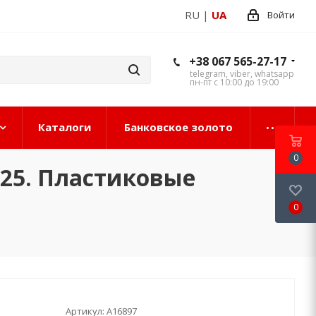
RU
|
UA
Войти
+38 067 565-27-17
telegram, viber, whatsapp
пн-пт с 10:00 до 19:00
Каталоги
Банковское золото
0
25. Пластиковые
0
Артикул:
А16897