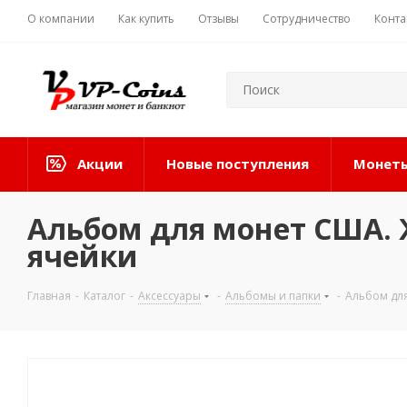
О компании
Как купить
Отзывы
Сотрудничество
Конта
Акции
Новые поступления
Монеты
Альбом для монет США.
ячейки
Главная
-
Каталог
-
Аксессуары
-
Альбомы и папки
-
Альбом дл