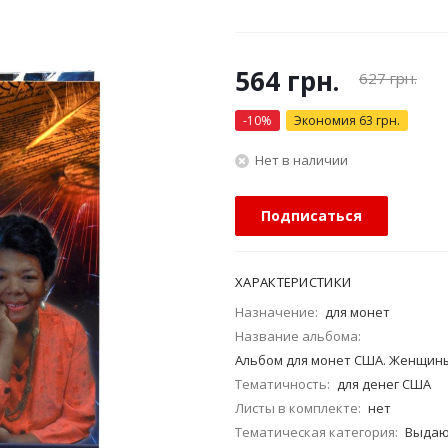
564
грн.
627
грн.
-
10
%
Экономия
63
грн.
Нет в наличии
Подписаться
ХАРАКТЕРИСТИКИ
Назначение:
для монет
Название альбома:
Альбом для монет США. Женщины
Тематичность:
для денег США
Листы в комплекте:
нет
Тематическая категория:
Выдаю