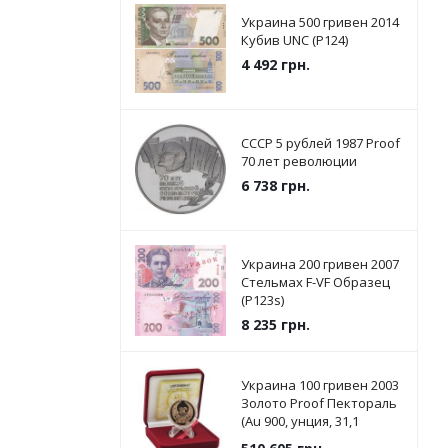
Украина 500 гривен 2014
Кубив UNC (P124)
4 492
грн.
СССР 5 рублей 1987 Proof
70 лет революции
6 738
грн.
Украина 200 гривен 2007
Стельмах F-VF Образец
(P123s)
8 235
грн.
Украина 100 гривен 2003
Золото Proof Пектораль
(Au 900, унция, 31,1
грамм) (KM#199)