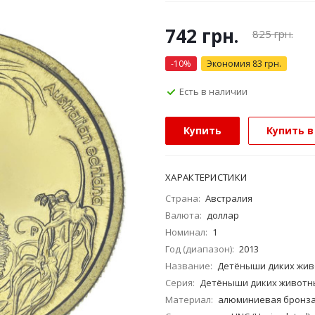
742
грн.
825
грн.
-
10
%
Экономия
83
грн.
Есть в наличии
Купить
Купить в
ХАРАКТЕРИСТИКИ
Страна:
Австралия
Валюта:
доллар
Номинал:
1
Год (диапазон):
2013
Название:
Детёныши диких живо
Серия:
Детёныши диких животн
Материал:
алюминиевая бронз