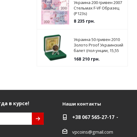
Украина 200 гривен 2007
Стельмах F-VF Образец
(P123s)
8 235
грн.
Украина 50 гривен 2010
Золото Proof Украинский
балет (пол-унции, 15,55
грамм)
168 210
грн.
да в курсе!
Наши контакты
+38 067 565-27-17
vpcoins@gmail.com