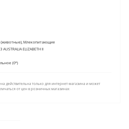
 (животные), Млекопитающие
3 AUSTRALIA ELIZABETH II
ьное (0°)
ена действительна только для интернет-магазина и может
тличаться от цен в розничных магазинах