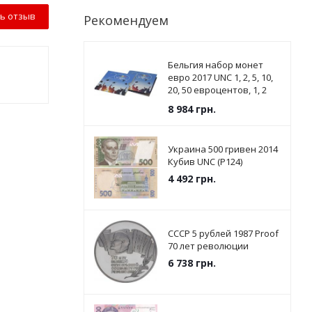
ь отзыв
Рекомендуем
Бельгия набор монет
евро 2017 UNC 1, 2, 5, 10,
20, 50 евроцентов, 1, 2
евро в сувенирной
8 984
грн.
упаковке
Украина 500 гривен 2014
Кубив UNC (P124)
4 492
грн.
СССР 5 рублей 1987 Proof
70 лет революции
6 738
грн.