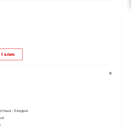
 1 клик
тных - Ехидна
ых
а