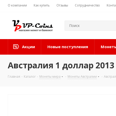
О компании
Как купить
Отзывы
Сотрудничество
Конта
Акции
Новые поступления
Монеты
Австралия 1 доллар 2013
Главная
-
Каталог
-
Монеты мира
-
Монеты Австралии
-
Австрал