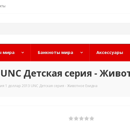
кты
 мира
Банкноты мира
Аксессуары
 UNC Детская серия - Живо
ия 1 доллар 2013 UNC Детская серия - Животное Ехидна