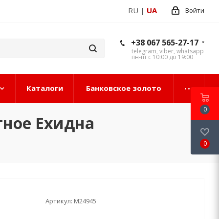
RU
|
UA
Войти
+38 067 565-27-17
telegram, viber, whatsapp
пн-пт с 10:00 до 19:00
Каталоги
Банковское золото
0
тное Ехидна
0
Артикул:
М24945