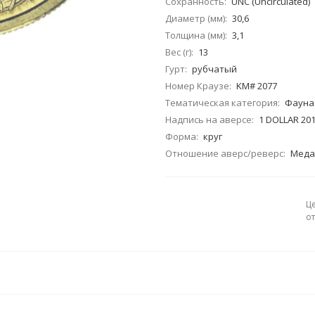
Сохранность:
UNC (Uncirculated)
Диаметр (мм):
30,6
Толщина (мм):
3,1
Вес (г):
13
Гурт:
рубчатый
Номер Краузе:
KM# 2077
Тематическая категория:
Фауна
Надпись на аверсе:
1 DOLLAR 201
Форма:
круг
Отношение аверс/реверс:
Медал
Ц
о