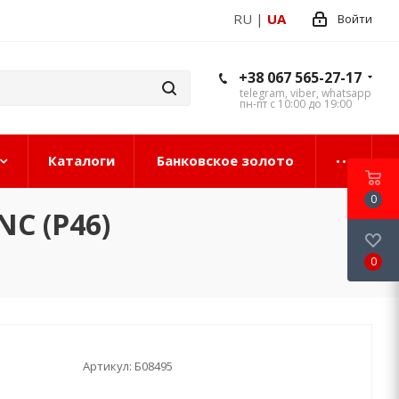
RU
|
UA
Войти
+38 067 565-27-17
telegram, viber, whatsapp
пн-пт с 10:00 до 19:00
Каталоги
Банковское золото
0
C (P46)
0
Артикул:
Б08495