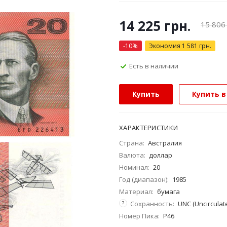
14 225
грн.
15 806
-
10
%
Экономия
1 581
грн.
Есть в наличии
Купить
Купить в
ХАРАКТЕРИСТИКИ
Страна:
Австралия
Валюта:
доллар
Номинал:
20
Год (диапазон):
1985
Материал:
бумага
?
Сохранность:
UNC (Uncirculat
Номер Пика:
P46