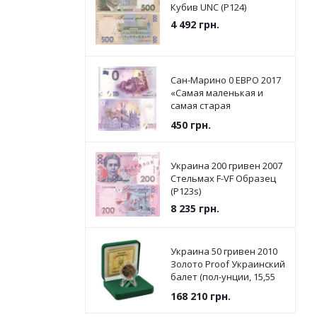
Кубив UNC (P124)
4 492
грн.
Сан-Марино 0 ЕВРО 2017
«Самая маленькая и
самая старая
Республика в мире» UNC
450
грн.
Украина 200 гривен 2007
Стельмах F-VF Образец
(P123s)
8 235
грн.
Украина 50 гривен 2010
Золото Proof Украинский
балет (пол-унции, 15,55
грамм)
168 210
грн.