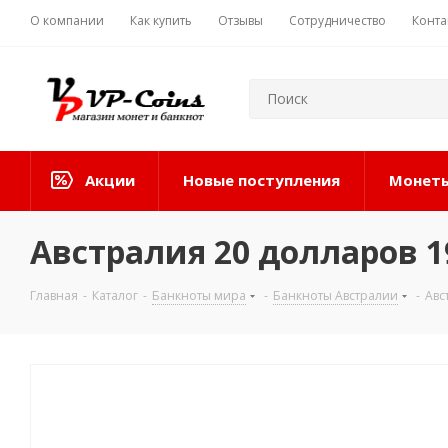
О компании
Как купить
Отзывы
Сотрудничество
Конта
Акции
Новые поступления
Монеты
Австралия 20 долларов 1
Главная
-
Каталог
-
Банкноты мира
-
Банкноты Австралии
-
Авс