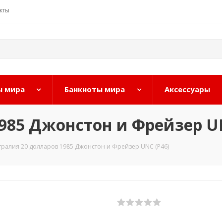
кты
 мира
Банкноты мира
Аксессуары
985 Джонстон и Фрейзер UN
тралия 20 долларов 1985 Джонстон и Фрейзер UNC (P46)