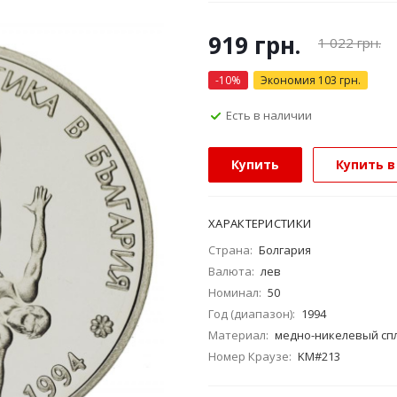
919
грн.
1 022
грн.
-
10
%
Экономия
103
грн.
Есть в наличии
Купить
Купить в
ХАРАКТЕРИСТИКИ
Страна:
Болгария
Валюта:
лев
Номинал:
50
Год (диапазон):
1994
Материал:
медно-никелевый сп
Номер Краузе:
KM#213