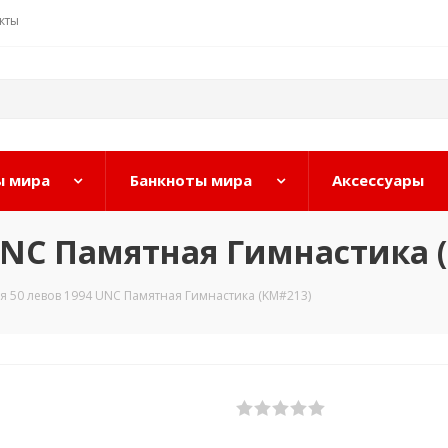
кты
 мира
Банкноты мира
Аксессуары
 UNC Памятная Гимнастика 
я 50 левов 1994 UNC Памятная Гимнастика (KM#213)