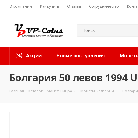
О компании
Как купить
Отзывы
Сотрудничество
Конта
Акции
Новые поступления
Монеты
Болгария 50 левов 1994
Главная
-
Каталог
-
Монеты мира
-
Монеты Болгарии
-
Болгари