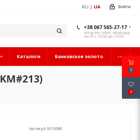
RU
|
UA
Войти
+38 067 565-27-17
telegram, viber, whatsapp
пн-пт с 10:00 до 19:00
Каталоги
Банковское золото
0
(KM#213)
0
Артикул:
М13068