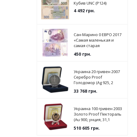
Кубив UNC (P124)
4 492
грн.
Сан-Марино 0 ЕВРО 2017
«Самая маленькая и
самая старая
Республика в мире» UNC
450
грн.
Украина 20 гривен 2007
Серебро Proof
Голодомор (Ag 925, 2
унции, 62.2 грамма)
33 768
грн.
Украина 100 гривен 2003
Золото Proof Пектораль
(Au 900, унция, 31,1
грамм) (KM#199)
510 605
грн.