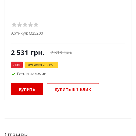
Артикул:
М25200
2 531
грн.
2 813
грн.
-
10
%
Экономия
282
грн.
Есть в наличии
Купить
Купить в 1 клик
Отзывы