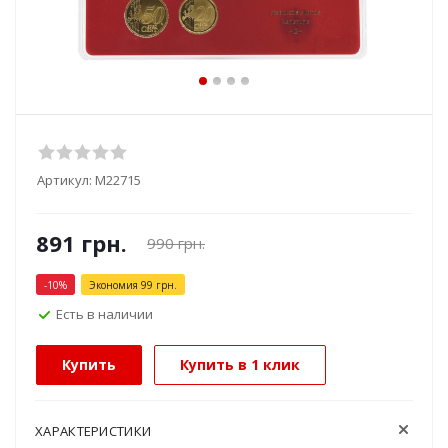
Артикул:
М22715
891
грн.
990
грн.
-
10
%
Экономия
99
грн.
Есть в наличии
Купить
Купить в 1 клик
ХАРАКТЕРИСТИКИ