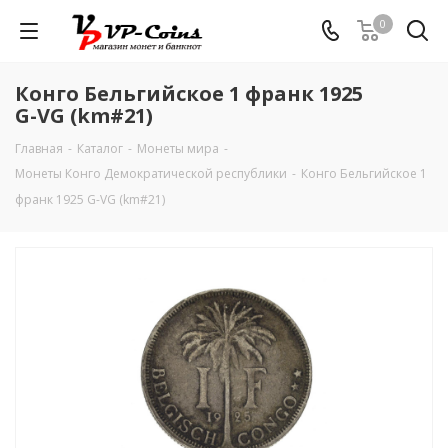
0
Конго Бельгийское 1 франк 1925
G-VG (km#21)
Главная
-
Каталог
-
Монеты мира
-
Монеты Конго Демократической республики
-
Конго Бельгийское 1
франк 1925 G-VG (km#21)