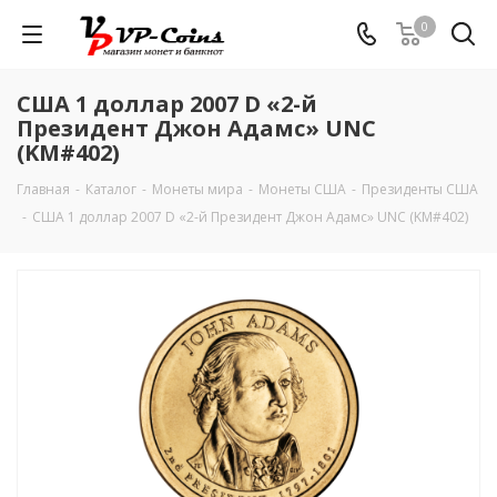
0
США 1 доллар 2007 D «2-й
Президент Джон Адамс» UNC
(KM#402)
Главная
-
Каталог
-
Монеты мира
-
Монеты США
-
Президенты США
-
США 1 доллар 2007 D «2-й Президент Джон Адамс» UNC (KM#402)