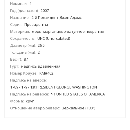
Номинал:
1
Год (диапазон):
2007
Название:
2-й Президент Джон Адамс
Серия:
Президенты
Материал:
медь, марганцево-латунное покрытие
Сохранность:
UNC (Uncirculated)
Диаметр (мм):
26.5
Толщина (мм):
2
Вес (г):
8.1
Гурт:
надпись вдавленная
Номер Краузе:
KM#402
Надпись на аверсе:
1789 - 1797 1st PRESIDENT GEORGE WASHINGTON
Надпись на реверсе:
$1 UNITED STATES OF AMERICA
Форма:
круг
Отношение аверс/реверс:
Зеркальное (180°)