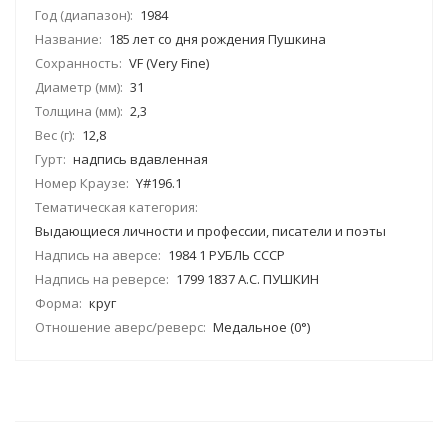
Год (диапазон):
1984
Название:
185 лет со дня рождения Пушкина
Сохранность:
VF (Very Fine)
Диаметр (мм):
31
Толщина (мм):
2,3
Вес (г):
12,8
Гурт:
надпись вдавленная
Номер Краузе:
Y#196.1
Тематическая категория:
Выдающиеся личности и профессии, писатели и поэты
Надпись на аверсе:
1984 1 РУБЛЬ CCCP
Надпись на реверсе:
1799 1837 А.С. ПУШКИН
Форма:
круг
Отношение аверс/реверс:
Медальное (0°)