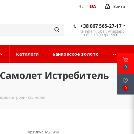
RU
|
UA
Войти
+38 067 565-27-17
telegram, viber, whatsapp
пн-пт с 10:00 до 19:00
Каталоги
Банковское золото
0
 Самолет Истребитель
0
ковский ролик (25 монет)
Артикул:
М23969