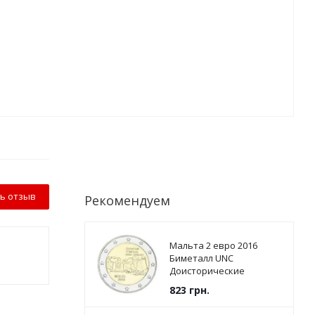
ь отзыв
Рекомендуем
Мальта 2 евро 2016
Биметалл UNC
Доисторические
памятники - Храмы
823
грн.
Джгантии