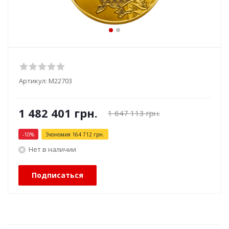
Артикул:
М22703
1 482 401
грн.
1 647 113
грн.
-
10
%
Экономия
164 712
грн.
Нет в наличии
Подписаться