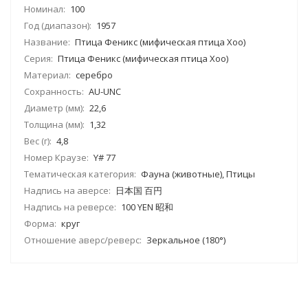
Номинал:
100
Год (диапазон):
1957
Название:
Птица Феникс (мифическая птица Хоо)
Серия:
Птица Феникс (мифическая птица Хоо)
Материал:
серебро
Сохранность:
AU-UNC
Диаметр (мм):
22,6
Толщина (мм):
1,32
Вес (г):
4,8
Номер Краузе:
Y# 77
Тематическая категория:
Фауна (животные), Птицы
Надпись на аверсе:
日本国 百円
Надпись на реверсе:
100 YEN 昭和
Форма:
круг
Отношение аверс/реверс:
Зеркальное (180°)