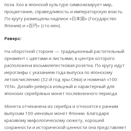
поза. Хоо в японской культуре символизирует мир,
процветание, справедливость и императорскую власть.
По кругу размещены надписи «日本国» (Государство
Япония) и «百円» (сто иен).
Реверс:
На оборотной стороне — традиционный растительный
орнамент с цветами и листьями, в центре которого
расположена восьмилепестковая розетка. По кругу идут
иероглифы с указанием года выпуска по японскому
летоисчислению (32-й год эры Сёва) и номинал «100
YEN». Дизайн реверса изящный и характерный для
японских серебряных монет послевоенного периода.
Монета отчеканена из серебра и относится к ранним
выпускам 100-иеновых монет Японии. Благодаря
красивому мифологическому сюжету, хорошей
сохранности и исторической ценности она представляет