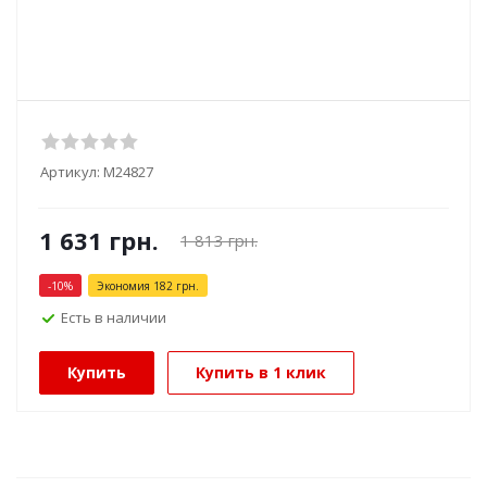
Артикул:
М24827
1 631
грн.
1 813
грн.
-
10
%
Экономия
182
грн.
Есть в наличии
Купить
Купить в 1 клик