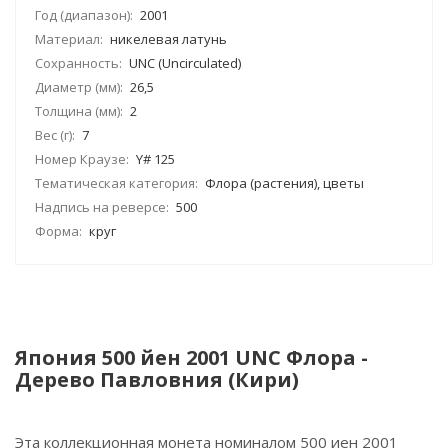
Год (диапазон):
2001
Материал:
никелевая латунь
Сохранность:
UNC (Uncirculated)
Диаметр (мм):
26,5
Толщина (мм):
2
Вес (г):
7
Номер Краузе:
Y# 125
Тематическая категория:
Флора (растения), цветы
Надпись на реверсе:
500
Форма:
круг
Япония 500 йен 2001 UNC Флора -
Дерево Павловния (Кири)
Эта коллекционная монета номиналом 500 иен 2001