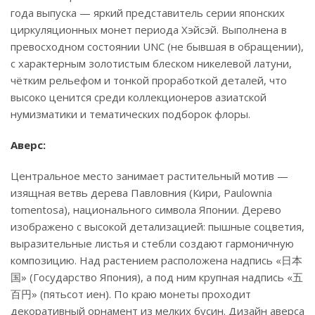
года выпуска — яркий представитель серии японских
циркуляционных монет периода Хэйсэй. Выполнена в
превосходном состоянии UNC (не бывшая в обращении),
с характерным золотистым блеском никелевой латуни,
чётким рельефом и тонкой проработкой деталей, что
высоко ценится среди коллекционеров азиатской
нумизматики и тематических подборок флоры.
Аверс:
Центральное место занимает растительный мотив —
изящная ветвь дерева Павловния (Кири, Paulownia
tomentosa), национального символа Японии. Дерево
изображено с высокой детализацией: пышные соцветия,
выразительные листья и стебли создают гармоничную
композицию. Над растением расположена надпись «日本
国» (Государство Япония), а под ним крупная надпись «五
百円» (пятьсот иен). По краю монеты проходит
декоративный орнамент из мелких бусин. Дизайн аверса