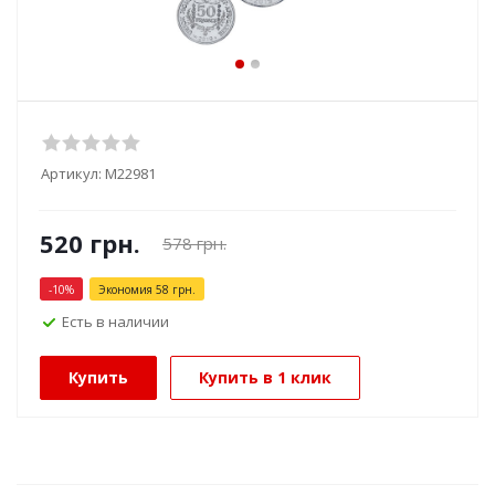
Артикул:
М22981
520
грн.
578
грн.
-
10
%
Экономия
58
грн.
Есть в наличии
Купить
Купить в 1 клик