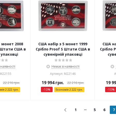
5 монет 2008
США набір з 5 монет 1999
США на
S Штати США в
Срібло Proof S Штати США в
Срібло 
 упаковці
сувенірній упаковці
суве
 наявності
Немає в наявності
 М22155
Артикул: М22146
А
19 994
грн.
19 9
22 216
грн.
22 216
грн.
-
10
%
-
10
%
омія
2 222
грн.
Економія
2 222
грн.
1
5
6
7