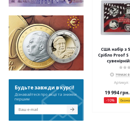
США набір з 
Срібло Proof 
сувенірній
Немає в
Артикул:
Будьте завжди в курсі!
19 994
грн.
Дізнавайтеся про акції та знижки
першим
-
10
%
Екон