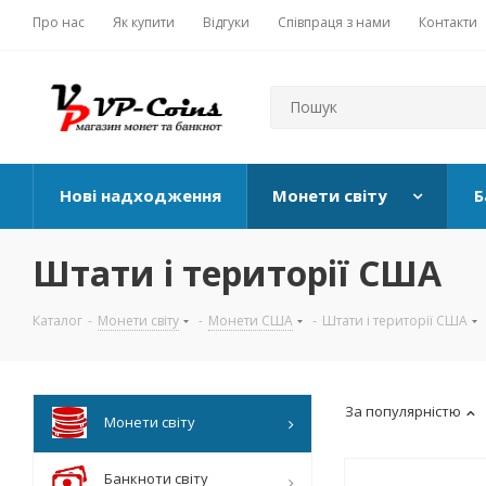
Про нас
Як купити
Відгуки
Співпраця з нами
Контакти
Нові надходження
Монети світу
Б
Штати і території США
Каталог
-
Монети світу
-
Монети США
-
Штати і території США
За популярністю
Монети світу
Банкноти світу