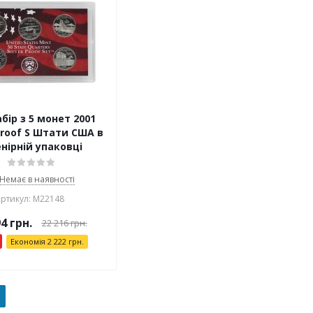
бір з 5 монет 2001
Proof S Штати США в
нірній упаковці
Немає в наявності
ртикул: М22148
94
грн.
22 216
грн.
Економія
2 222
грн.