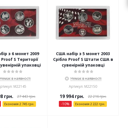
бір з 6 монет 2009
США набір з 5 монет 2003
 Proof S Території
Срібло Proof S Штати США в
увенірній упаковці
сувенірній упаковці
Немає в наявності
Немає в наявності
ртикул: М22145
Артикул: М22150
98
грн.
19 994
грн.
27 443
грн.
22 216
грн.
-
10
%
Економія
2 745
грн.
Економія
2 222
грн.