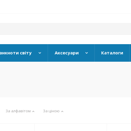
анкноти світу
Аксесуари
Каталоги
За алфавітом
За ціною