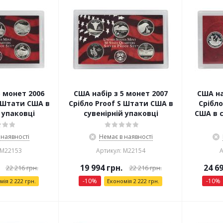
5 монет 2006
США набір з 5 монет 2007
США на
S Штати США в
Срібло Proof S Штати США в
Срібло
 упаковці
сувенірній упаковці
США в с
 наявності
Немає в наявності
 М22153
Артикул: М22154
А
19 994
грн.
24 6
22 216
грн.
22 216
грн.
-
10
%
-
10
%
омія
2 222
грн.
Економія
2 222
грн.