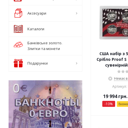
Аксесуари
Каталоги
Банківське золото.
Злитки та монети
США набір з 
Срібло Proof 
Подарунки
сувенірній
Немає в
Артикул:
19 994
грн.
-
10
%
Екон