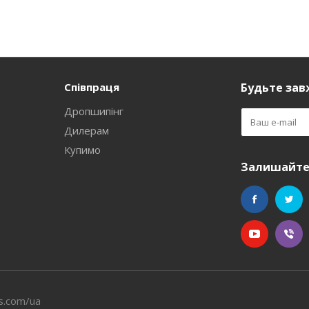
Співпраця
Будьте завж
Дропшипінг
Дилерам
Купимо
Залишайтес
s.com/ua