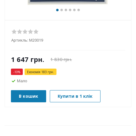
Артикль:
М20019
1 647
грн.
1 830
грн.
-
10
%
Економія
183
грн.
Мало
В кошик
Купити в 1 клік