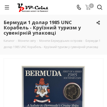
0
Бермуди 1 долар 1985 UNC
Корабель - Круїзний туризм у
сувенірній упаковці
Каталог
-
Монети світу
-
Монети Бермудських островів
-
Бермуди 1
долар 1985 UNC Корабель - Круїзний туризм у сувенірній упаковці