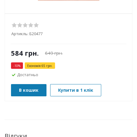
Артикль:
Б20477
584
грн.
649
грн.
-
10
%
Економія
65
грн.
Достатньо
В кошик
Купити в 1 клік
Відгуки