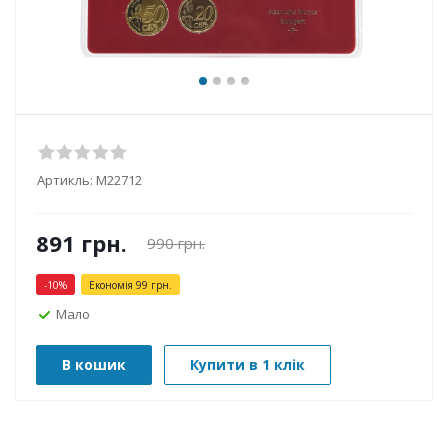
Артикль:
М22712
891
грн.
990
грн.
-
10
%
Економія
99
грн.
Мало
В кошик
Купити в 1 клік