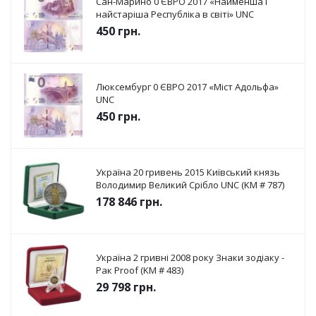
Сан-Марино 0 ЄВРО 2017 «Найменша і
найстаріша Республіка в світі» UNC
450
грн.
Люксембург 0 ЄВРО 2017 «Міст Адольфа»
UNC
450
грн.
Україна 20 гривень 2015 Київський князь
Володимир Великий Срібло UNC (KM # 787)
178 846
грн.
Україна 2 гривні 2008 року Знаки зодіаку -
Рак Proof (KM # 483)
29 798
грн.