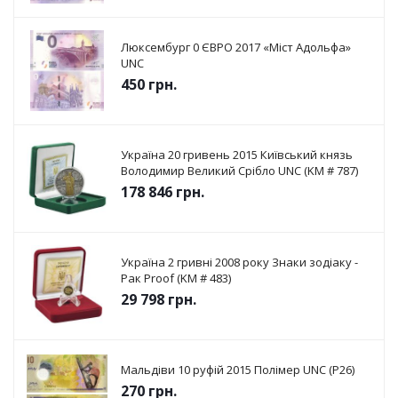
Люксембург 0 ЄВРО 2017 «Міст Адольфа»
UNC
450
грн.
Україна 20 гривень 2015 Київський князь
Володимир Великий Срібло UNC (KM # 787)
178 846
грн.
Україна 2 гривні 2008 року Знаки зодіаку -
Рак Proof (KM # 483)
29 798
грн.
Мальдіви 10 руфій 2015 Полімер UNC (P26)
270
грн.