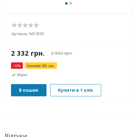
Артикль:
М21818
2 332
грн.
2 592
грн.
-
10
%
Економія
260
грн.
Мало
В кошик
Купити в 1 клік
Відгуки