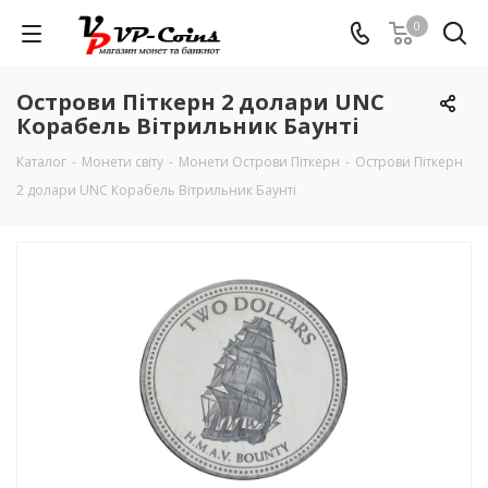
0
Острови Піткерн 2 долари UNC
Корабель Вітрильник Баунті
Каталог
-
Монети світу
-
Монети Острови Піткерн
-
Острови Піткерн
2 долари UNC Корабель Вітрильник Баунті