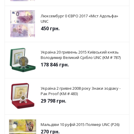
Люксембург 0 ЄВРО 2017 «Міст Адольфа»
UNC
450
грн.
Україна 20 гривень 2015 Київський князь
Володимир Великий Срібло UNC (KM # 787)
178 846
грн.
Україна 2 гривні 2008 року Знаки зодіаку -
Рак Proof (KM # 483)
29 798
грн.
Мальдіви 10 руфій 2015 Полімер UNC (P26)
270
грн.