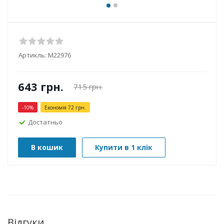
Артикль:
М22976
643
грн.
715
грн.
-
10
%
Економія
72
грн.
Достатньо
В кошик
Купити в 1 клік
Відгуки