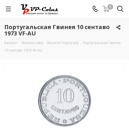
0
Португальская Гвинея 10 сентаво
1973 VF-AU
Каталог
-
Монети світу
-
Монети Португалії
-
Португальская Гвинея
10 сентаво 1973 VF-AU