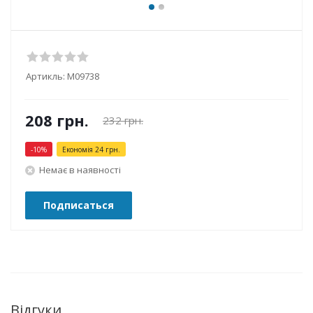
Артикль:
М09738
208
грн.
232
грн.
-
10
%
Економія
24
грн.
Немає в наявності
Подписаться
Відгуки