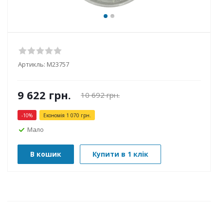
Артикль:
М23757
9 622
грн.
10 692
грн.
-
10
%
Економія
1 070
грн.
Мало
В кошик
Купити в 1 клік