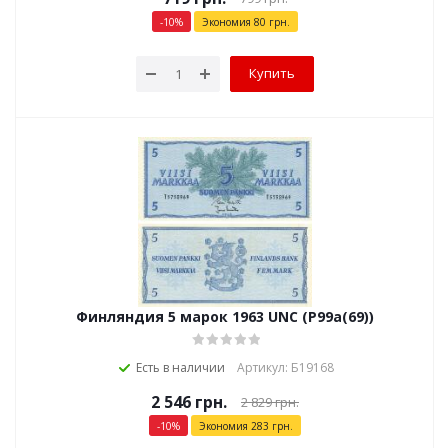
-
10
%
Экономия
80
грн.
Купить
Финляндия 5 марок 1963 UNC (P99a(69))
Есть в наличии
Артикул: Б19168
2 546
грн.
2 829
грн.
-
10
%
Экономия
283
грн.