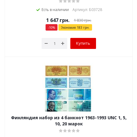
Есть в наличии
Артикул: Б03728
1 647
грн.
1 830
грн.
-
10
%
Экономия
183
грн.
Купить
Финляндия набор из 4 банкнот 1963-1993 UNC 1, 5,
10, 20 марок