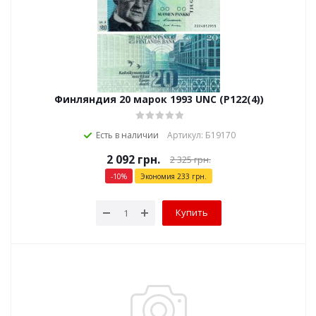
Финляндия 20 марок 1993 UNC (P122(4))
Есть в наличии
Артикул: Б19170
2 092
грн.
2 325
грн.
-
10
%
Экономия
233
грн.
Купить