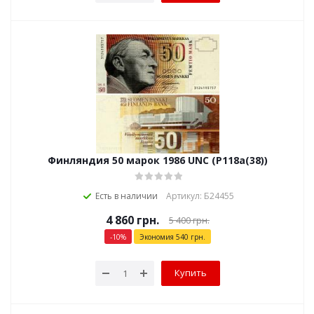
Финляндия 50 марок 1986 UNC (P118a(38))
Есть в наличии
Артикул: Б24455
4 860
грн.
5 400
грн.
-
10
%
Экономия
540
грн.
Купить