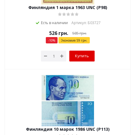
Финляндия 1 марка 1963 UNC (P98)
Есть в наличии
Артикул: Б03727
526
грн.
585
грн.
-
10
%
Экономия
59
грн.
Купить
Финляндия 10 марок 1986 UNC (P113)