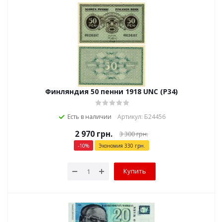
Финляндия 50 пенни 1918 UNC (P34)
Есть в наличии
Артикул: Б24456
2 970
грн.
3 300
грн.
-
10
%
Экономия
330
грн.
Купить