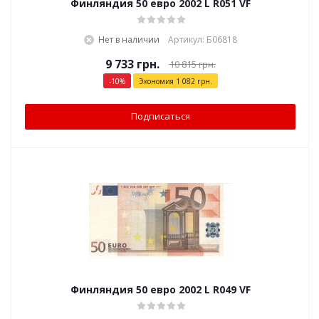
Финляндия 50 евро 2002 L R051 VF
Нет в наличии
Артикул: Б06818
9 733
грн.
10 815
грн.
-
10
%
Экономия
1 082
грн.
Подписаться
Финляндия 50 евро 2002 L R049 VF