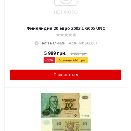
Финляндия 20 евро 2002 L G005 UNC
Нет в наличии
Артикул: Б06801
5 989
грн.
6 655
грн.
-
10
%
Экономия
666
грн.
Подписаться