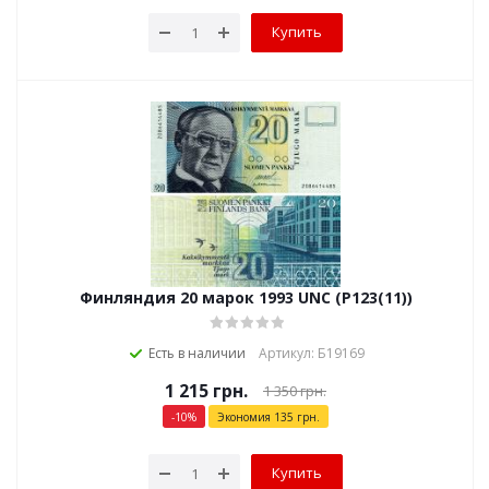
Купить
Финляндия 20 марок 1993 UNC (P123(11))
Есть в наличии
Артикул: Б19169
1 215
грн.
1 350
грн.
-
10
%
Экономия
135
грн.
Купить