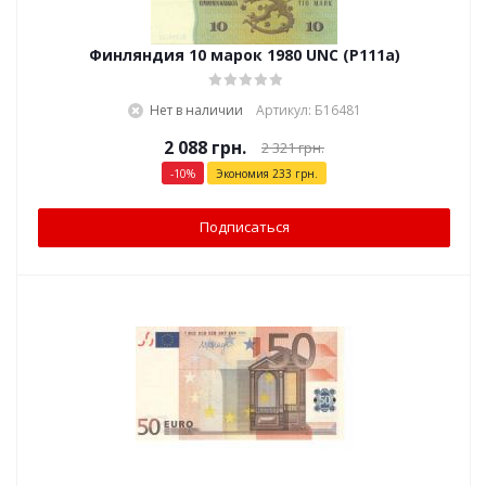
Финляндия 10 марок 1980 UNC (P111a)
Нет в наличии
Артикул: Б16481
2 088
грн.
2 321
грн.
-
10
%
Экономия
233
грн.
Подписаться