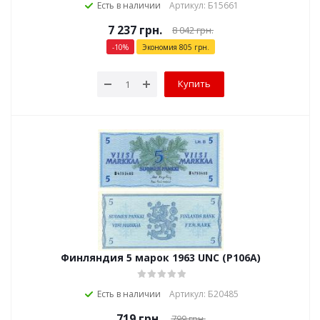
Есть в наличии
Артикул: Б15661
7 237
грн.
8 042
грн.
-
10
%
Экономия
805
грн.
Купить
Финляндия 5 марок 1963 UNC (P106A)
Есть в наличии
Артикул: Б20485
719
грн.
799
грн.