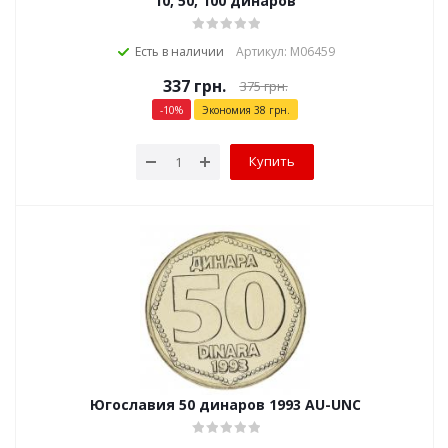
10, 50, 100 динаров
Есть в наличии
Артикул: М06459
337
грн.
375
грн.
-
10
%
Экономия
38
грн.
Купить
Югославия 50 динаров 1993 AU-UNC