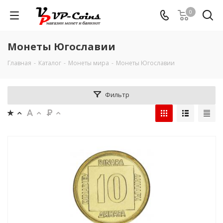
0
Монеты Югославии
Главная
-
Каталог
-
Монеты мира
-
Монеты Югославии
Фильтр