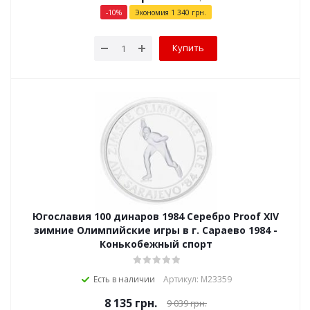
-
10
%
Экономия
1 340
грн.
Купить
Югославия 100 динаров 1984 Серебро Proof XIV
зимние Олимпийские игры в г. Сараево 1984 -
Конькобежный спорт
Есть в наличии
Артикул: М23359
8 135
грн.
9 039
грн.