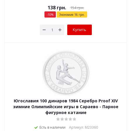
138
грн.
154
грн.
-
10
%
Экономия
16
грн.
Купить
Югославия 100 динаров 1984 Серебро Proof XIV
зимние Олимпийские игры в Сараево - Парное
фигурное катание
Есть в наличии
Артикул: М23360