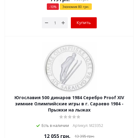
-
10
%
Экономия
80
грн.
Купить
Югославия 500 динаров 1984 Серебро Proof XIV
зимние Олимпийские игры в г. Сараево 1984 -
Прыжки на лыжах
Есть в наличии
Артикул: М23352
12 055
грн.
13 395
грн.