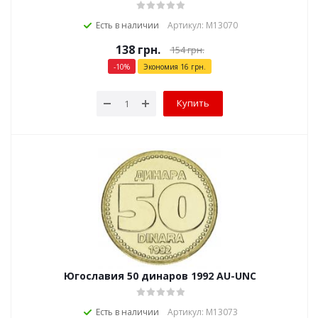
Есть в наличии
Артикул: М13070
138
грн.
154
грн.
-
10
%
Экономия
16
грн.
Купить
Югославия 50 динаров 1992 AU-UNC
Есть в наличии
Артикул: М13073