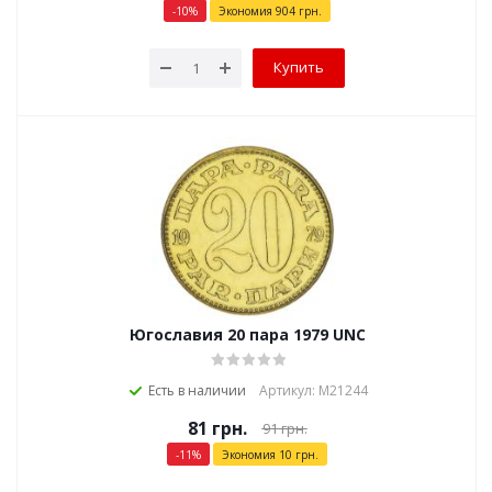
-
10
%
Экономия
904
грн.
Купить
Югославия 20 пара 1979 UNC
Есть в наличии
Артикул: М21244
81
грн.
91
грн.
-
11
%
Экономия
10
грн.