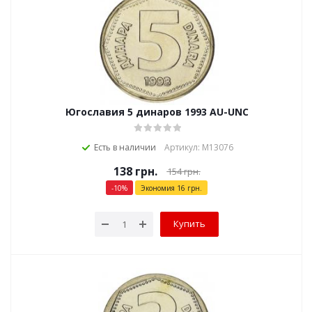
Югославия 5 динаров 1993 AU-UNC
Есть в наличии
Артикул: М13076
138
грн.
154
грн.
-
10
%
Экономия
16
грн.
Купить