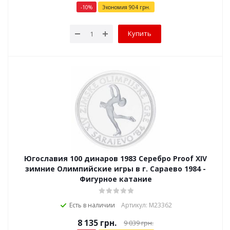
-
10
%
Экономия
904
грн.
Купить
Югославия 100 динаров 1983 Серебро Proof XIV
зимние Олимпийские игры в г. Сараево 1984 -
Фигурное катание
Есть в наличии
Артикул: М23362
8 135
грн.
9 039
грн.