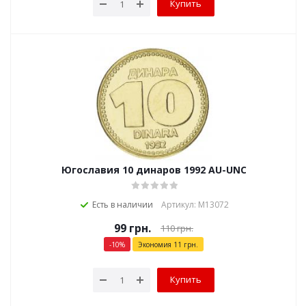
Купить
Югославия 10 динаров 1992 AU-UNC
Есть в наличии
Артикул: М13072
99
грн.
110
грн.
-
10
%
Экономия
11
грн.
Купить