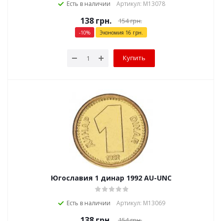
Есть в наличии
Артикул: М13078
138
грн.
154
грн.
-
10
%
Экономия
16
грн.
Купить
Югославия 1 динар 1992 AU-UNC
Есть в наличии
Артикул: М13069
138
грн.
154
грн.