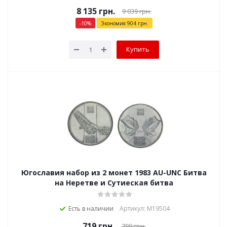
8 135
грн.
9 039
грн.
-
10
%
Экономия
904
грн.
Купить
Югославия набор из 2 монет 1983 AU-UNC Битва
на Неретве и Сутиеская битва
Есть в наличии
Артикул: М19504
719
грн.
799
грн.