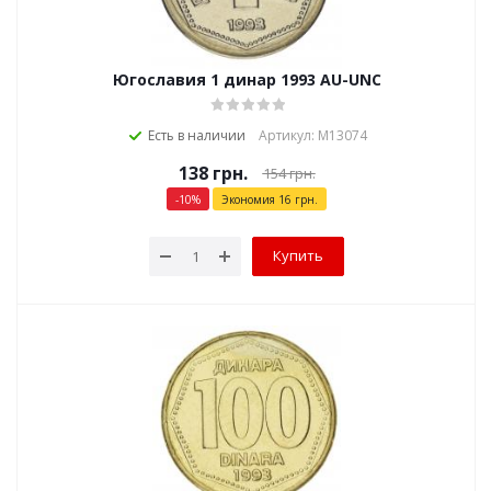
Югославия 1 динар 1993 AU-UNC
Есть в наличии
Артикул: М13074
138
грн.
154
грн.
-
10
%
Экономия
16
грн.
Купить