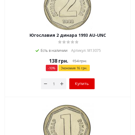
Югославия 2 динара 1993 AU-UNC
Есть в наличии
Артикул: М13075
138
грн.
154
грн.
-
10
%
Экономия
16
грн.
Купить