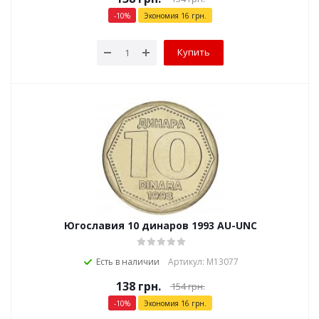
-
10
%
Экономия
16
грн.
Купить
Югославия 10 динаров 1993 AU-UNC
Есть в наличии
Артикул: М13077
138
грн.
154
грн.
-
10
%
Экономия
16
грн.