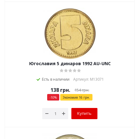
Югославия 5 динаров 1992 AU-UNC
Есть в наличии
Артикул: М13071
138
грн.
154
грн.
-
10
%
Экономия
16
грн.
Купить