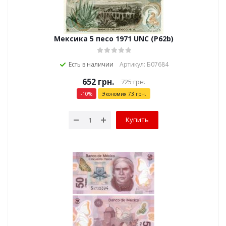
Мексика 5 песо 1971 UNC (P62b)
Есть в наличии
Артикул: Б07684
652
грн.
725
грн.
-
10
%
Экономия
73
грн.
Купить