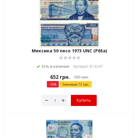
Мексика 50 песо 1973 UNC (P65a)
Есть в наличии
Артикул: Б13247
652
грн.
725
грн.
-
10
%
Экономия
73
грн.
Купить