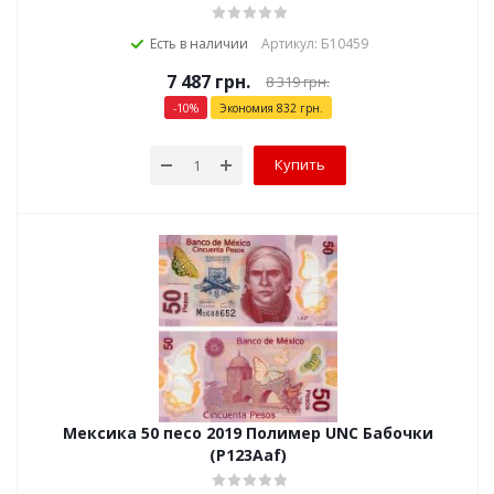
Есть в наличии
Артикул: Б10459
7 487
грн.
8 319
грн.
-
10
%
Экономия
832
грн.
Купить
Мексика 50 песо 2019 Полимер UNC Бабочки
(P123Aaf)