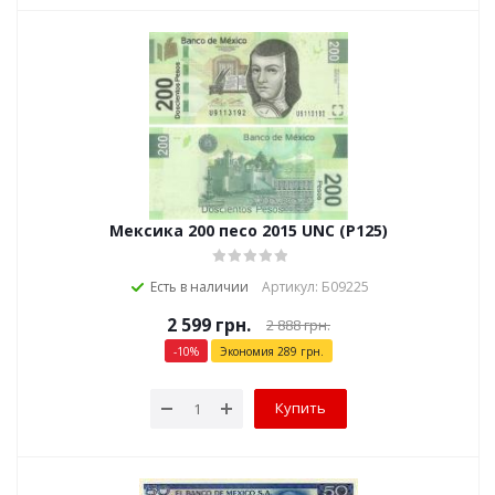
Мексика 200 песо 2015 UNC (P125)
Есть в наличии
Артикул: Б09225
2 599
грн.
2 888
грн.
-
10
%
Экономия
289
грн.
Купить