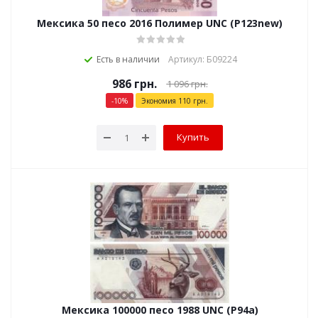
Мексика 50 песо 2016 Полимер UNC (P123new)
Есть в наличии
Артикул: Б09224
986
грн.
1 096
грн.
-
10
%
Экономия
110
грн.
Купить
Мексика 100000 песо 1988 UNC (P94a)