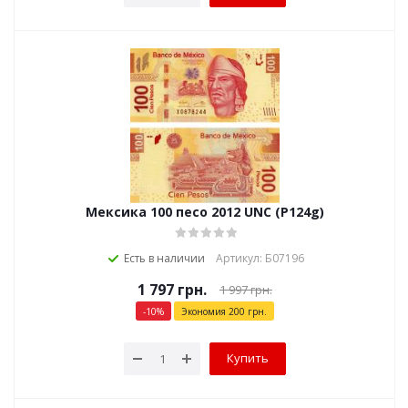
Мексика 100 песо 2012 UNC (P124g)
Есть в наличии
Артикул: Б07196
1 797
грн.
1 997
грн.
-
10
%
Экономия
200
грн.
Купить