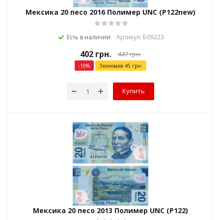
Мексика 20 песо 2016 Полимер UNC (P122new)
Есть в наличии
Артикул: Б09223
402
грн.
447
грн.
-
10
%
Экономия
45
грн.
Купить
Мексика 20 песо 2013 Полимер UNC (P122)