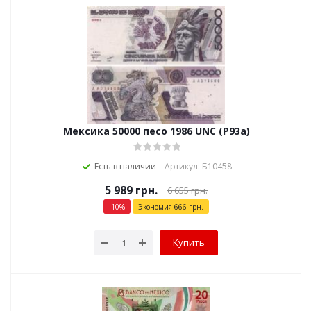
Мексика 50000 песо 1986 UNC (P93a)
Есть в наличии
Артикул: Б10458
5 989
грн.
6 655
грн.
-
10
%
Экономия
666
грн.
Купить