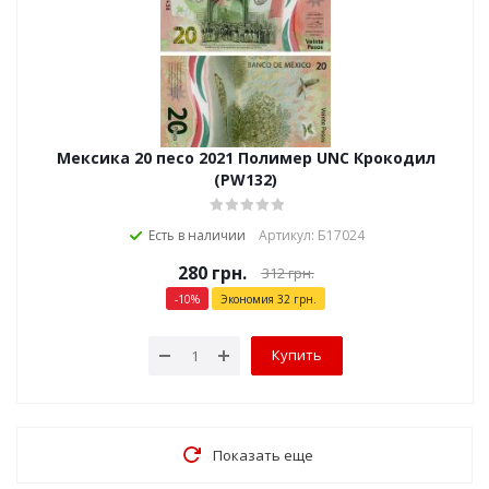
Мексика 20 песо 2021 Полимер UNC Крокодил
(PW132)
Есть в наличии
Артикул: Б17024
280
грн.
312
грн.
-
10
%
Экономия
32
грн.
Купить
Показать еще