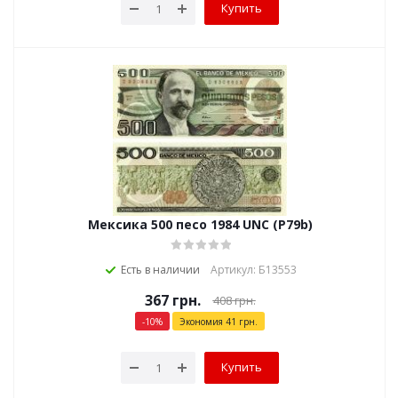
Купить
Мексика 500 песо 1984 UNC (P79b)
Есть в наличии
Артикул: Б13553
367
грн.
408
грн.
-
10
%
Экономия
41
грн.
Купить