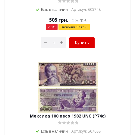
Есть в наличии
Артикул: Б05748
505
грн.
562
грн.
-
10
%
Экономия
57
грн.
Купить
Мексика 100 песо 1982 UNC (P74c)
Есть в наличии
Артикул: Б07688