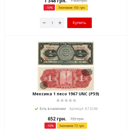
1 348
грн.
1 498
грн.
-
10
%
Экономия
150
грн.
Купить
Мексика 1 песо 1967 UNC (P59)
Есть в наличии
Артикул: Б13246
652
грн.
725
грн.
-
10
%
Экономия
73
грн.