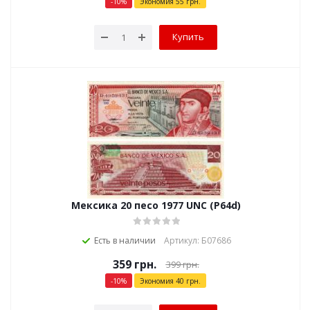
-
10
%
Экономия
55
грн.
Купить
Мексика 20 песо 1977 UNC (P64d)
Есть в наличии
Артикул: Б07686
359
грн.
399
грн.
-
10
%
Экономия
40
грн.