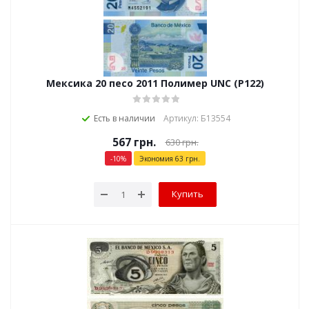
Мексика 20 песо 2011 Полимер UNC (P122)
Есть в наличии
Артикул: Б13554
567
грн.
630
грн.
-
10
%
Экономия
63
грн.
Купить