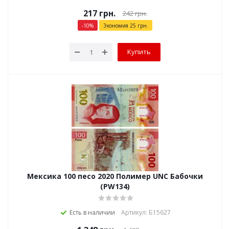
217
грн.
242
грн.
-
10
%
Экономия
25
грн.
Купить
Мексика 100 песо 2020 Полимер UNC Бабочки
(PW134)
Есть в наличии
Артикул: Б15627