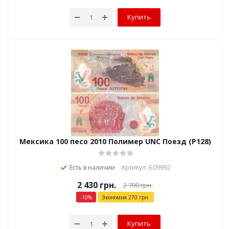
Купить
Мексика 100 песо 2010 Полимер UNC Поезд (P128)
Есть в наличии
Артикул: Б09992
2 430
грн.
2 700
грн.
-
10
%
Экономия
270
грн.
Купить