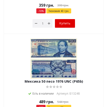
359
грн.
399
грн.
-
10
%
Экономия
40
грн.
Купить
Мексика 50 песо 1976 UNC (P65b)
Есть в наличии
Артикул: Б13248
489
грн.
544
грн.