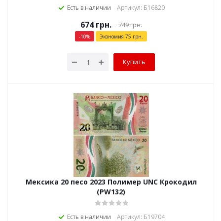
Есть в наличии
Артикул: Б16820
674
грн.
749
грн.
-
10
%
Экономия
75
грн.
Купить
Мексика 20 песо 2023 Полимер UNC Крокодил
(PW132)
Есть в наличии
Артикул: Б19704