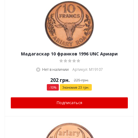
Мадагаскар 10 франков 1996 UNC Ариари
Нет в наличии
Артикул: М19107
202
грн.
225
грн.
-
10
%
Экономия
23
грн.
Подписаться