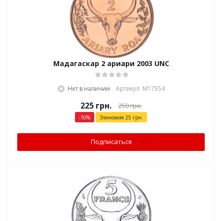
Мадагаскар 2 ариари 2003 UNC
Нет в наличии
Артикул: М17554
225
грн.
250
грн.
-
10
%
Экономия
25
грн.
Подписаться