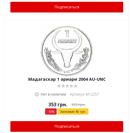
Подписаться
Мадагаскар 1 ариари 2004 AU-UNC
Нет в наличии
Артикул: М12257
353
грн.
393
грн.
-
10
%
Экономия
40
грн.
Подписаться