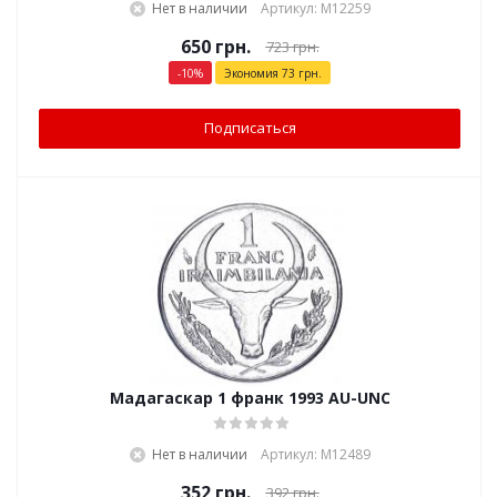
Нет в наличии
Артикул: М12259
650
грн.
723
грн.
-
10
%
Экономия
73
грн.
Подписаться
Мадагаскар 1 франк 1993 AU-UNC
Нет в наличии
Артикул: М12489
352
грн.
392
грн.