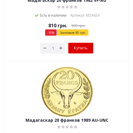
Мадагаскар 20 франков 1982 VF-AU
Есть в наличии
Артикул: М24424
810
грн.
900
грн.
-
10
%
Экономия
90
грн.
Купить
Мадагаскар 20 франков 1989 AU-UNC