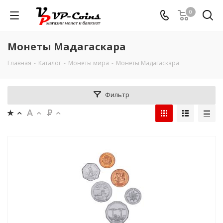
0
Монеты Мадагаскара
Главная
-
Каталог
-
Монеты мира
-
Монеты Мадагаскара
Фильтр