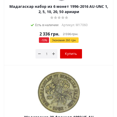
Мадагаскар набор из 6 монет 1996-2016 AU-UNC 1,
2, 5, 10, 20, 50 ариари
Есть в наличии
Артикул: М17060
2 336
грн.
2 596
грн.
-
10
%
Экономия
260
грн.
Купить