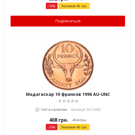
-
10
%
Экономия
40
грн.
Подписаться
Мадагаскар 10 франков 1996 AU-UNC
Нет в наличии
Артикул: М12490
408
грн.
454
грн.
-
10
%
Экономия
46
грн.