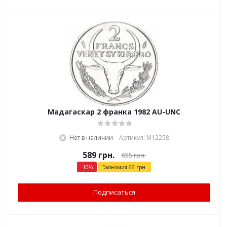
Мадагаскар 2 франка 1982 AU-UNC
Нет в наличии
Артикул: М12258
589
грн.
655
грн.
-
10
%
Экономия
66
грн.
Подписаться