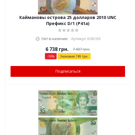
Каймановы острова 25 долларов 2010 UNC
Префикс D/1 (P41a)
Нет в наличии
Артикул: Б06189
6 738
грн.
7 487
грн.
-
10
%
Экономия
749
грн.
Подписаться