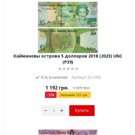
Каймановы острова 5 долларов 2018 (2023) UNC
(P39)
Есть в наличии
Артикул: Б21006
1 192
грн.
1 325
грн.
-
10
%
Экономия
133
грн.
Купить