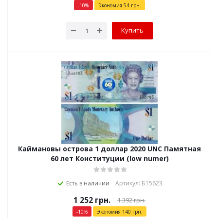
-
10
%
Экономия
54
грн.
Купить
Каймановы острова 1 доллар 2020 UNC Памятная
60 лет Конституции (low numer)
Есть в наличии
Артикул: Б15623
1 252
грн.
1 392
грн.
-
10
%
Экономия
140
грн.