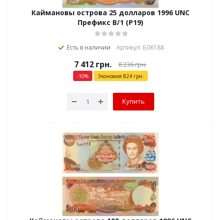
Каймановы острова 25 долларов 1996 UNC
Префикс В/1 (P19)
Есть в наличии
Артикул: Б06188
7 412
грн.
8 236
грн.
-
10
%
Экономия
824
грн.
Купить