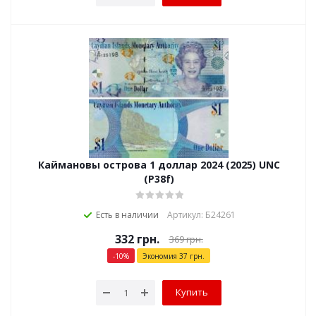
Каймановы острова 1 доллар 2024 (2025) UNC
(P38f)
Есть в наличии
Артикул: Б24261
332
грн.
369
грн.
-
10
%
Экономия
37
грн.
Купить