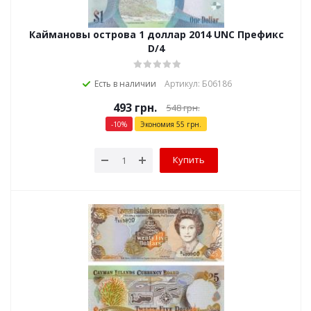
Каймановы острова 1 доллар 2014 UNC Префикс
D/4
Есть в наличии
Артикул: Б06186
493
грн.
548
грн.
-
10
%
Экономия
55
грн.
Купить