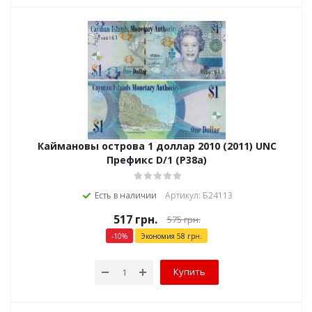
Каймановы острова 1 доллар 2010 (2011) UNC
Префикс D/1 (P38a)
Есть в наличии
Артикул: Б24113
517
грн.
575
грн.
-
10
%
Экономия
58
грн.
Купить