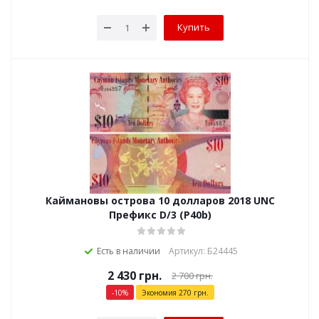
Купить
Каймановы острова 10 долларов 2018 UNC
Префикс D/3 (P40b)
Есть в наличии
Артикул: Б24445
2 430
грн.
2 700
грн.
-
10
%
Экономия
270
грн.