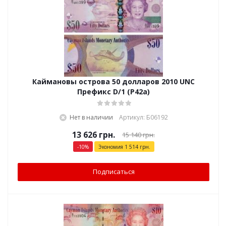
Каймановы острова 50 долларов 2010 UNC
Префикс D/1 (P42a)
Нет в наличии
Артикул: Б06192
13 626
грн.
15 140
грн.
-
10
%
Экономия
1 514
грн.
Подписаться