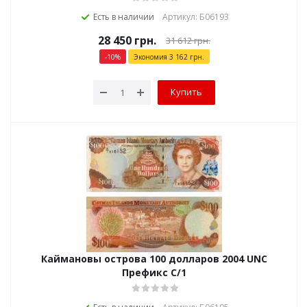
Есть в наличии
Артикул: Б06193
28 450
грн.
31 612
грн.
-
10
%
Экономия
3 162
грн.
Купить
Каймановы острова 100 долларов 2004 UNC
Префикс С/1