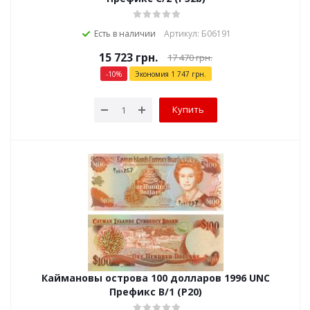
Есть в наличии
Артикул: Б06191
15 723
грн.
17 470
грн.
-
10
%
Экономия
1 747
грн.
Купить
Каймановы острова 100 долларов 1996 UNC
Префикс В/1 (P20)