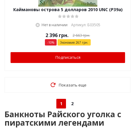
Каймановы острова 5 долларов 2010 UNC (P39a)
Нет в наличии
Артикул: Б03505
2 396
грн.
2 663
грн.
-
10
%
Экономия
267
грн.
Подписаться
Показать еще
1
2
Банкноты Райского уголка с
пиратскими легендами