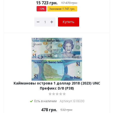
15 723
грн.
17 470
грн.
-
10
%
Экономия
1 747
грн.
Купить
Каймановы острова 1 доллар 2018 (2023) UNC
Префикс D/8 (P38)
Есть в наличии
Артикул: Б18330
478
грн.
532
грн.