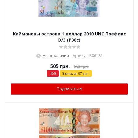
Каймановы острова 1 доллар 2010 UNC Префикс
D/3 (P38c)
Нет в наличии
Артикул: Б06185
505
грн.
562
грн.
-
10
%
Экономия
57
грн.
Подписаться