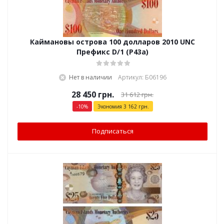
Каймановы острова 100 долларов 2010 UNC
Префикс D/1 (P43a)
Нет в наличии
Артикул: Б06196
28 450
грн.
31 612
грн.
-
10
%
Экономия
3 162
грн.
Подписаться