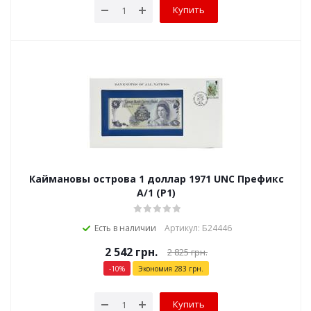
Купить
Каймановы острова 1 доллар 1971 UNC Префикс
A/1 (P1)
Есть в наличии
Артикул: Б24446
2 542
грн.
2 825
грн.
-
10
%
Экономия
283
грн.
Купить