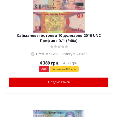
Каймановы острова 10 долларов 2010 UNC
Префикс D/1 (P40a)
Нет в наличии
Артикул: Б06187
4 389
грн.
4 877
грн.
-
10
%
Экономия
488
грн.
Подписаться