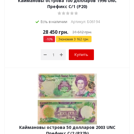
Каймановы острова 100 долларов 1996 UNC
Префикс С/1 (P20)
Есть в наличии
Артикул: Б06194
28 450
грн.
31 612
грн.
-
10
%
Экономия
3 162
грн.
Купить
Каймановы острова 50 долларов 2003 UNC
Префикс С/2 (P32b)