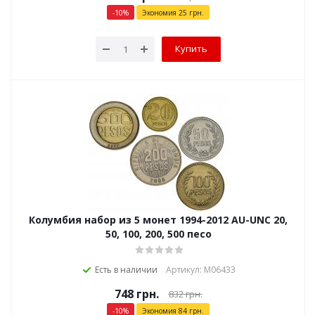
-
10
%
Экономия
25
грн.
Купить
Колумбия набор из 5 монет 1994-2012 AU-UNC 20,
50, 100, 200, 500 песо
Есть в наличии
Артикул: М06433
748
грн.
832
грн.
-
10
%
Экономия
84
грн.