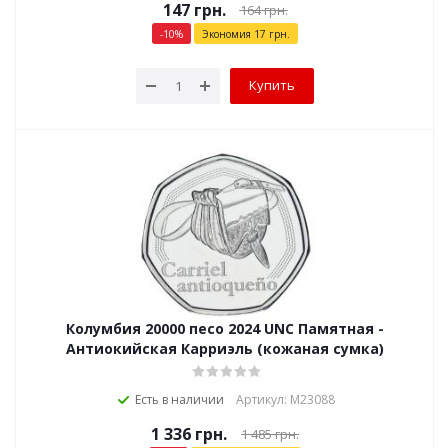
147
грн.
164
грн.
-
10
%
Экономия
17
грн.
Купить
Колумбия 20000 песо 2024 UNC Памятная -
Антиокийская Карриэль (кожаная сумка)
Есть в наличии
Артикул: М23088
1 336
грн.
1 485
грн.