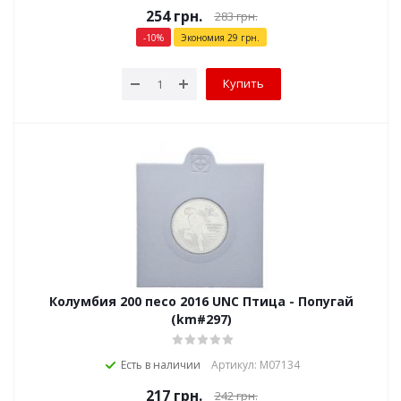
254
грн.
283
грн.
-
10
%
Экономия
29
грн.
Купить
Колумбия 200 песо 2016 UNC Птица - Попугай
(km#297)
Есть в наличии
Артикул: М07134
217
грн.
242
грн.