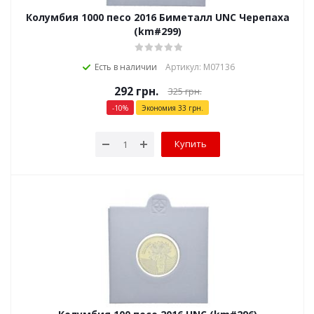
Колумбия 1000 песо 2016 Биметалл UNC Черепаха
(km#299)
Есть в наличии
Артикул: М07136
292
грн.
325
грн.
-
10
%
Экономия
33
грн.
Купить