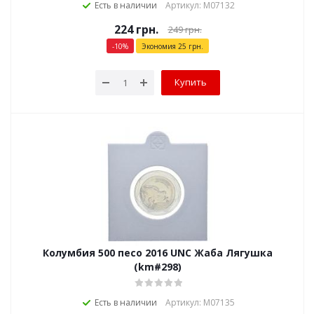
Есть в наличии
Артикул: М07132
224
грн.
249
грн.
-
10
%
Экономия
25
грн.
Купить
Колумбия 500 песо 2016 UNC Жаба Лягушка
(km#298)
Есть в наличии
Артикул: М07135