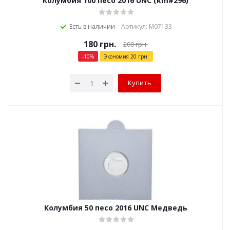
Колумбия 100 песо 2016 UNC (km#296)
Есть в наличии
Артикул: М07133
180
грн.
200
грн.
-
10
%
Экономия
20
грн.
Купить
Колумбия 50 песо 2016 UNC Медведь