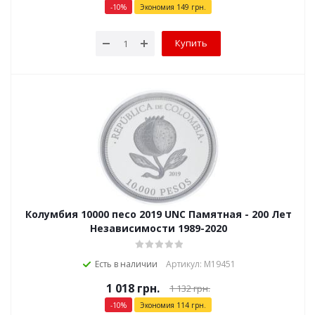
-
10
%
Экономия
149
грн.
Купить
Колумбия 10000 песо 2019 UNC Памятная - 200 Лет
Независимости 1989-2020
Есть в наличии
Артикул: М19451
1 018
грн.
1 132
грн.
-
10
%
Экономия
114
грн.