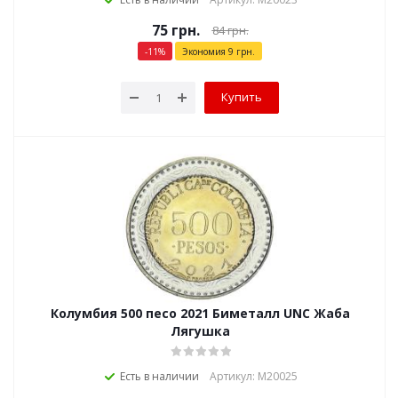
75
грн.
84
грн.
-
11
%
Экономия
9
грн.
Купить
Колумбия 500 песо 2021 Биметалл UNC Жаба
Лягушка
Есть в наличии
Артикул: М20025