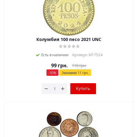
Колумбия 100 песо 2021 UNC
Есть в наличии
Артикул: М17524
99
грн.
110
грн.
-
10
%
Экономия
11
грн.
Купить