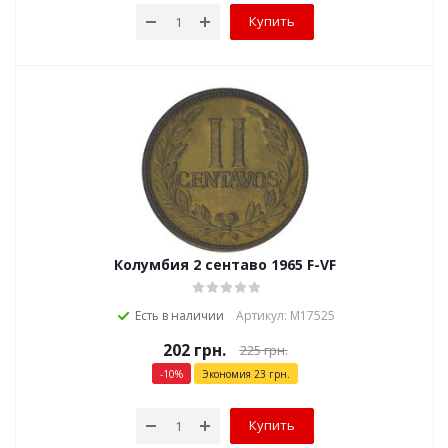
Купить
Колумбия 2 сентаво 1965 F-VF
Есть в наличии
Артикул: М17525
202
грн.
225
грн.
-
10
%
Экономия
23
грн.
Купить