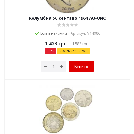
Колумбия 50 сентаво 1964 AU-UNC
Есть в наличии
Артикул: М14986
1 423
грн.
1 582
грн.
-
10
%
Экономия
159
грн.
Купить