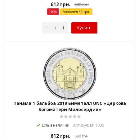
612
грн.
680
грн.
-
10
%
Экономия
68
грн.
Купить
Панама 1 бальбоа 2019 Биметалл UNC «Церковь
Богоматери Милосердия»
Есть в наличии
Артикул: М11000
612
грн.
680
грн.