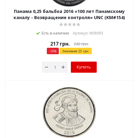
Панама 0,25 бальбоа 2016 «100 лет Панамскому
каналу - Возвращение контроля» UNC (KM#154)
Есть в наличии
Артикул: М08993
217
грн.
242
грн.
-
10
%
Экономия
25
грн.
Купить