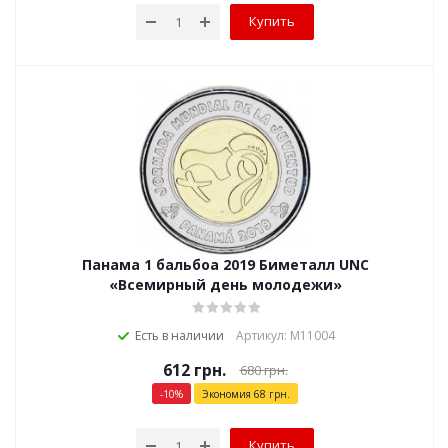
Купить
Панама 1 бальбоа 2019 Биметалл UNC
«Всемирный день молодежи»
Есть в наличии
Артикул: М11004
612
грн.
680
грн.
-
10
%
Экономия
68
грн.
Купить