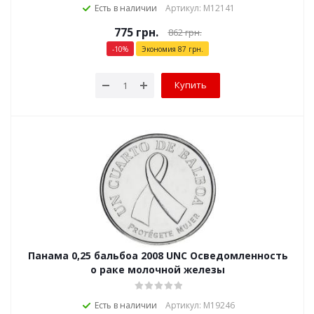
Есть в наличии
Артикул: М12141
775
грн.
862
грн.
-
10
%
Экономия
87
грн.
Купить
Панама 0,25 бальбоа 2008 UNC Осведомленность
о раке молочной железы
Есть в наличии
Артикул: М19246