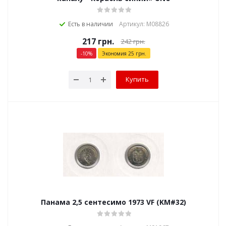
Есть в наличии
Артикул: М08826
217
грн.
242
грн.
-
10
%
Экономия
25
грн.
Купить
Панама 2,5 сентесимо 1973 VF (KM#32)