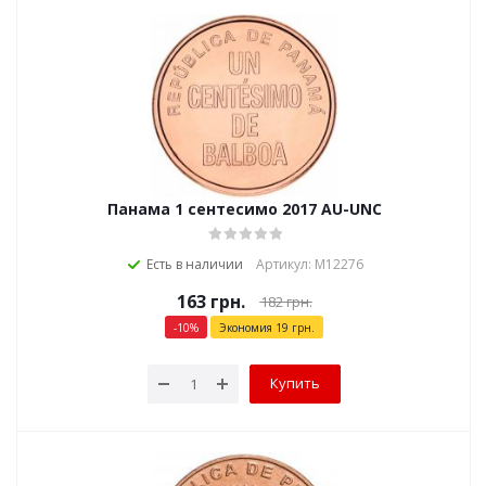
Панама 1 сентесимо 2017 AU-UNC
Есть в наличии
Артикул: М12276
163
грн.
182
грн.
-
10
%
Экономия
19
грн.
Купить