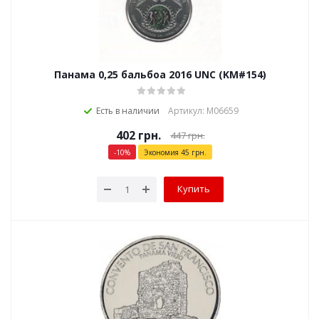
Панама 0,25 бальбоа 2016 UNC (KM#154)
Есть в наличии
Артикул: М06659
402
грн.
447
грн.
-
10
%
Экономия
45
грн.
Купить