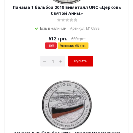
Панама 1 бальбоа 2019 Биметалл UNC «Церковь
Святой Анны»
Есть в наличии
Артикул: М10998
612
грн.
680
грн.
-
10
%
Экономия
68
грн.
Купить