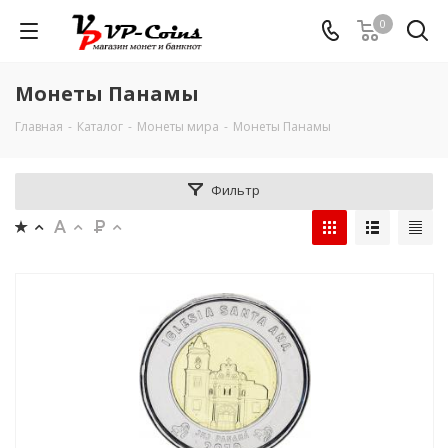
0
Монеты Панамы
Главная
-
Каталог
-
Монеты мира
-
Монеты Панамы
Фильтр