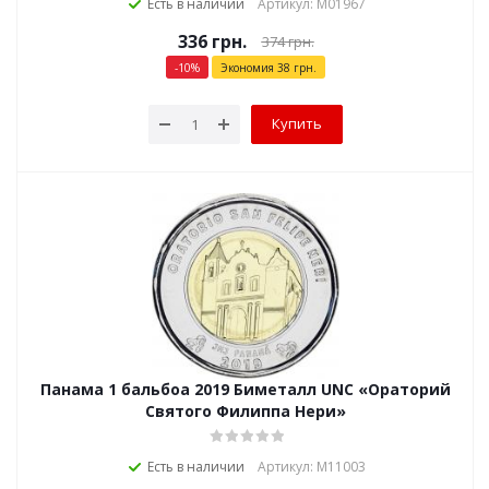
Есть в наличии
Артикул: М01967
336
грн.
374
грн.
-
10
%
Экономия
38
грн.
Купить
Панама 1 бальбоа 2019 Биметалл UNC «Ораторий
Святого Филиппа Нери»
Есть в наличии
Артикул: М11003