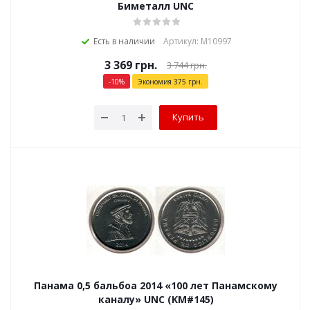
Биметалл UNC
Есть в наличии
Артикул: М10997
3 369
грн.
3 744
грн.
-
10
%
Экономия
375
грн.
Купить
Панама 0,5 бальбоа 2014 «100 лет Панамскому
каналу» UNC (KM#145)