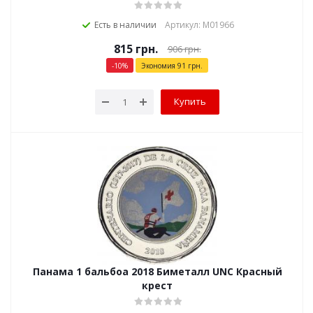
Есть в наличии
Артикул: М01966
815
грн.
906
грн.
-
10
%
Экономия
91
грн.
Купить
Панама 1 бальбоа 2018 Биметалл UNC Красный
крест