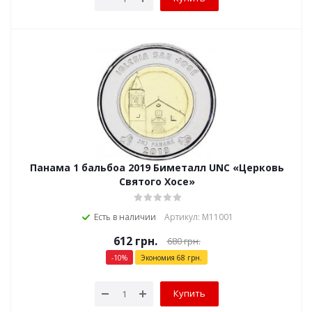
Панама 1 бальбоа 2019 Биметалл UNC «Церковь
Святого Хосе»
Есть в наличии
Артикул: М11001
612
грн.
680
грн.
-
10
%
Экономия
68
грн.
Купить