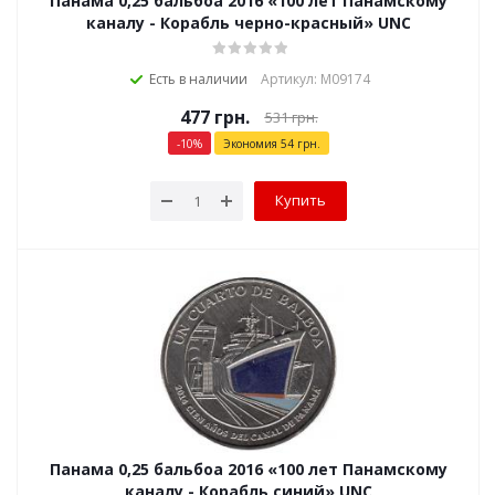
Панама 0,25 бальбоа 2016 «100 лет Панамскому
каналу - Корабль черно-красный» UNC
Есть в наличии
Артикул: М09174
477
грн.
531
грн.
-
10
%
Экономия
54
грн.
Купить
Панама 0,25 бальбоа 2016 «100 лет Панамскому
каналу - Корабль синий» UNC