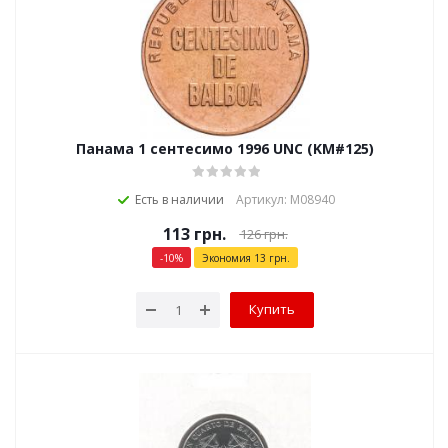
Панама 1 сентесимо 1996 UNC (KM#125)
Есть в наличии
Артикул: М08940
113
грн.
126
грн.
-
10
%
Экономия
13
грн.
Купить