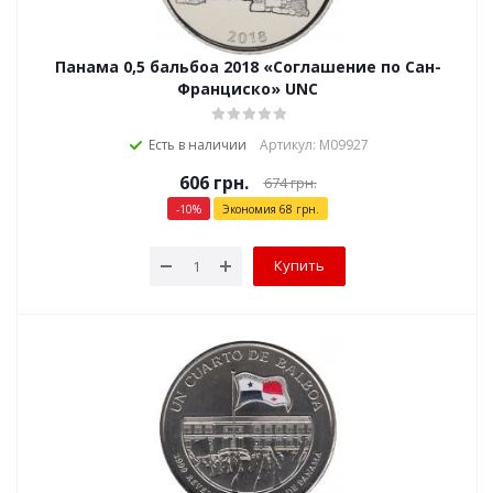
Панама 0,5 бальбоа 2018 «Соглашение по Сан-
Франциско» UNC
Есть в наличии
Артикул: М09927
606
грн.
674
грн.
-
10
%
Экономия
68
грн.
Купить