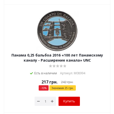
Панама 0,25 бальбоа 2016 «100 лет Панамскому
каналу - Расширение канала» UNC
Есть в наличии
Артикул: М08994
217
грн.
242
грн.
-
10
%
Экономия
25
грн.
Купить