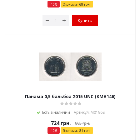
-
10
%
Экономия
68
грн.
Купить
Панама 0,5 бальбоа 2015 UNC (KM#146)
Есть в наличии
Артикул: М01968
724
грн.
805
грн.
-
10
%
Экономия
81
грн.