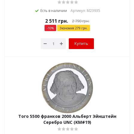
Есть в наличии
Артикул: М23935
2 511
грн.
2 790
грн.
-
10
%
Экономия
279
грн.
Купить
Того 5500 франков 2000 Альберт Эйнштейн
Серебро UNC (KM#19)