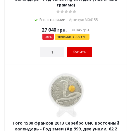
грамма)
Есть в наличии
Артикул: М04155
27 040
грн.
30 045
грн.
-
10
%
Экономия
3 005
грн.
Купить
Того 1500 франков 2013 Серебро UNC Восточный
календарь - Год змеи (Ag 999, две унции, 62,2