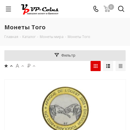
0
Монеты Того
Главная
-
Каталог
-
Монеты мира
-
Монеты Того
Фильтр