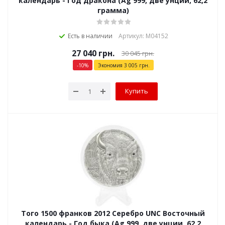
календарь - Год дракона (Ag 999, две унции, 62,2
грамма)
Есть в наличии
Артикул: М04152
27 040
грн.
30 045
грн.
-
10
%
Экономия
3 005
грн.
Купить
Того 1500 франков 2012 Серебро UNC Восточный
календарь - Год быка (Ag 999, две унции, 62,2