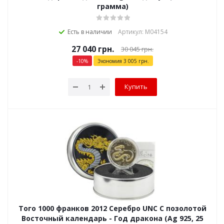
грамма)
Есть в наличии
Артикул: М04154
27 040
грн.
30 045
грн.
-
10
%
Экономия
3 005
грн.
Купить
Того 1000 франков 2012 Серебро UNC С позолотой
Восточный календарь - Год дракона (Ag 925, 25