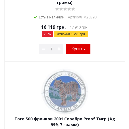
грамм)
Есть в наличии
Артикул: М20390
16 119
грн.
17 910
грн.
-
10
%
Экономия
1 791
грн.
Купить
Того 500 франков 2001 Серебро Proof Тигр (Ag
999, 7 грамм)