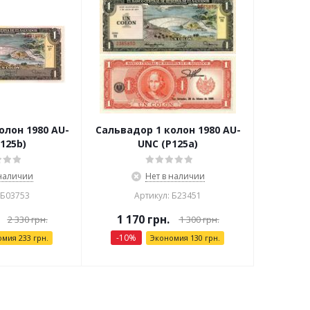
олон 1980 AU-
Сальвадор 1 колон 1980 AU-
125b)
UNC (P125a)
 наличии
Нет в наличии
 Б03753
Артикул: Б23451
1 170
грн.
2 330
грн.
1 300
грн.
-
10
%
омия
233
грн.
Экономия
130
грн.