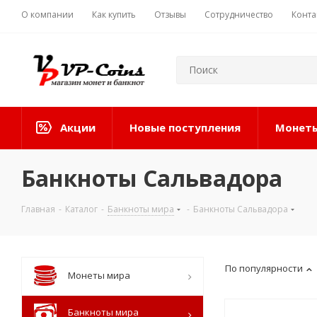
О компании
Как купить
Отзывы
Сотрудничество
Конта
Акции
Новые поступления
Монеты
Банкноты Сальвадора
Главная
-
Каталог
-
Банкноты мира
-
Банкноты Сальвадора
По популярности
Монеты мира
Банкноты мира