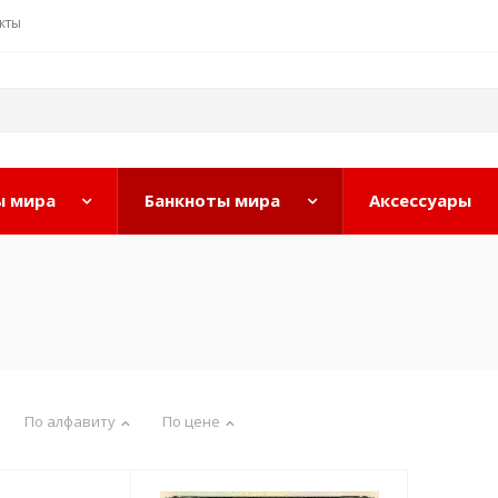
кты
 мира
Банкноты мира
Аксессуары
По алфавиту
По цене