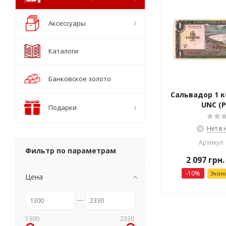
Аксессуары
Каталоги
Банковское золото
Сальвадор 1 к
UNC (P
Подарки
Нет в
Артикул:
Фильтр по параметрам
2 097
грн.
-
10
%
Экон
Цена
1300
2330