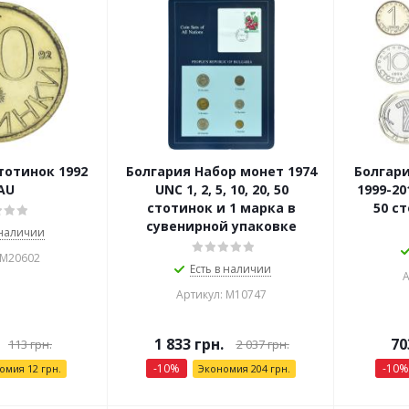
тотинок 1992
Болгария Набор монет 1974
Болгари
AU
UNC 1, 2, 5, 10, 20, 50
1999-201
стотинок и 1 марка в
50 ст
сувенирной упаковке
 наличии
 М20602
Есть в наличии
А
Артикул: М10747
1 833
грн.
70
113
грн.
2 037
грн.
-
10
%
-
10
%
номия
12
грн.
Экономия
204
грн.