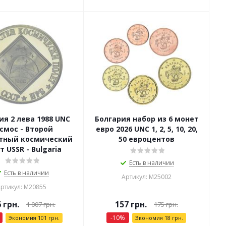
ия 2 лева 1988 UNC
Болгария набор из 6 монет
смос - Второй
евро 2026 UNC 1, 2, 5, 10, 20,
тный космический
50 евроцентов
т USSR - Bulgaria
Есть в наличии
Есть в наличии
Артикул: М25002
ртикул: М20855
6
грн.
157
грн.
1 007
грн.
175
грн.
-
10
%
Экономия
101
грн.
Экономия
18
грн.