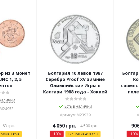
р из 3 монет
Болгария 10 левов 1987
Болгар
NC 1, 2, 5
Серебро Proof XV зимние
Ко
ентов
Олимпийские Игры в
совмес
Калгари 1988 года - Хоккей
поле
 наличии
Есть в наличии
 М24953
Артикул: М23939
А
4 050
грн.
90
63
грн.
4 500
грн.
-
10
%
-
10
%
номия
7
грн.
Экономия
450
грн.