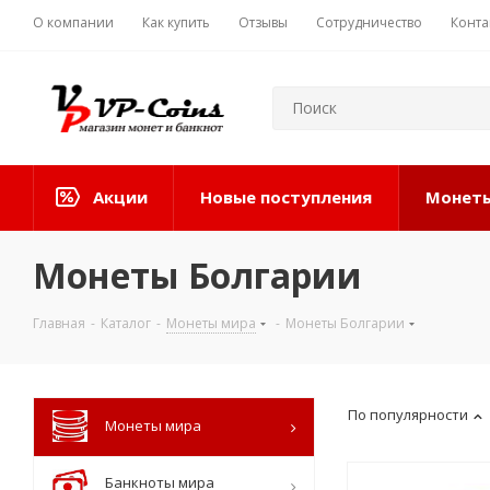
О компании
Как купить
Отзывы
Сотрудничество
Конта
Акции
Новые поступления
Монеты
Монеты Болгарии
Главная
-
Каталог
-
Монеты мира
-
Монеты Болгарии
По популярности
Монеты мира
Банкноты мира