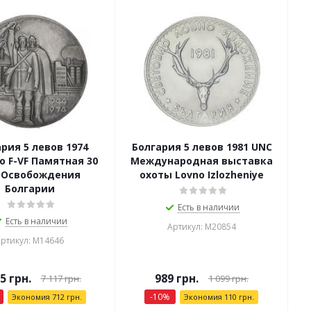
рия 5 левов 1974
Болгария 5 левов 1981 UNC
о F-VF Памятная 30
Международная выставка
 Освобождения
охоты Lovno Izlozheniye
Болгарии
Есть в наличии
Есть в наличии
Артикул: М20854
ртикул: М14646
05
грн.
989
грн.
7 117
грн.
1 099
грн.
-
10
%
Экономия
712
грн.
Экономия
110
грн.