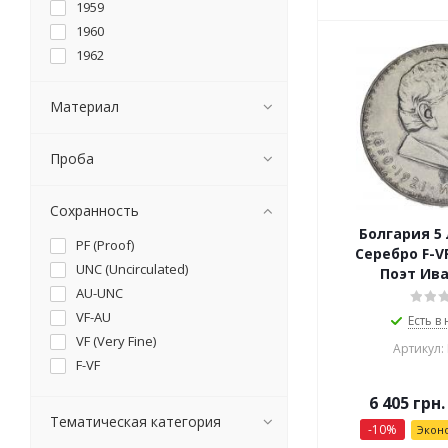
1959
1960
1962
1969
1970
Материал
1972
1973
Проба
1974
1974-1990
Сохранность
1977
Болгария 5 
PF (Proof)
1980
Серебро F-V
UNC (Uncirculated)
1981
Поэт Ива
AU-UNC
1982
VF-AU
1987
Есть в
VF (Very Fine)
1988
Артикул:
F-VF
1989
1992
6 405
грн.
1994
Тематическая категория
-
10
%
Экон
1997