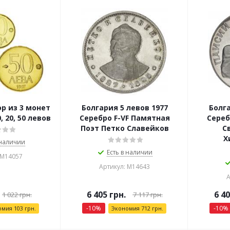
р из 3 монет
Болгария 5 левов 1977
Болга
, 20, 50 левов
Серебро F-VF Памятная
Сереб
Поэт Петко Славейков
С
Х
 наличии
Есть в наличии
 М14057
Артикул: М14643
А
6 405
грн.
6 4
1 022
грн.
7 117
грн.
-
10
%
-
10
%
омия
103
грн.
Экономия
712
грн.