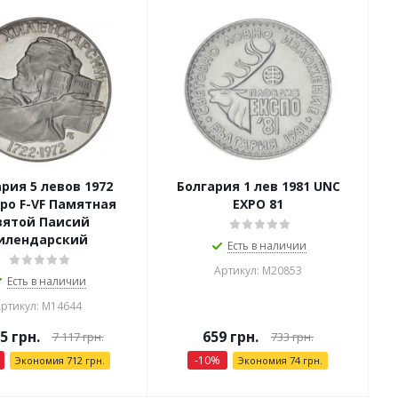
рия 5 левов 1972
Болгария 1 лев 1981 UNC
ро F-VF Памятная
EXPO 81
вятой Паисий
илендарский
Есть в наличии
Артикул: М20853
Есть в наличии
ртикул: М14644
05
грн.
659
грн.
7 117
грн.
733
грн.
-
10
%
Экономия
712
грн.
Экономия
74
грн.