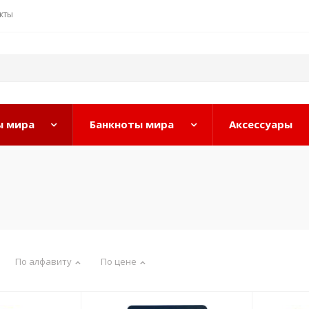
кты
 мира
Банкноты мира
Аксессуары
По алфавиту
По цене