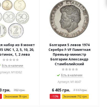
я набор из 8 монет
Болгария 5 левов 1974
5 UNC 1, 2, 5, 10, 20,
Серебро F-VF Памятная
отинок, 1, 2 лева
Премьер-министр
Болгарии Александр
Стамболийский
Есть в наличии
ртикул: М18362
Есть в наличии
Артикул: М14647
3
грн.
6 405
грн.
782
грн.
7 117
грн.
-
10
%
Экономия
79
грн.
Экономия
712
грн.