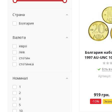
Страна
Болгария
Валюта
евро
лев
Болгария набо
1997 AU-UNC 10
стотин
стотинка
Есть в
Артикул:
Номинал
1
2
919
грн.
3
-
10
%
Экон
5
10