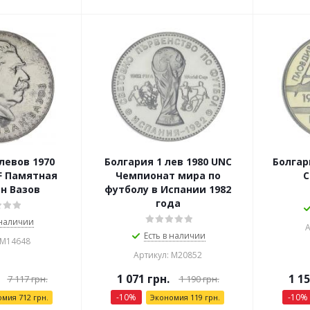
левов 1970
Болгария 1 лев 1980 UNC
Болгар
F Памятная
Чемпионат мира по
С
н Вазов
футболу в Испании 1982
года
 наличии
А
Есть в наличии
 М14648
Артикул: М20852
1 071
грн.
1 1
7 117
грн.
1 190
грн.
-
10
%
-
10
%
омия
712
грн.
Экономия
119
грн.