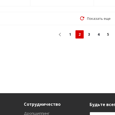
Показать еще
1
2
3
4
5
Сотрудничество
Будьте всег
Дропшиппинг