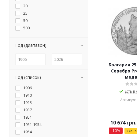
20
25
50
500
Год (диапазон)
Болгария 25
Серебро Pr
медв
Год (список)
1906
Есть в
1910
Артикул:
1913
1937
1951
10 674
грн.
1951-1954
-
10
%
Экон
1954