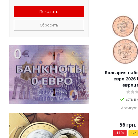
1999
1999-2002
2000
Сбросить
2002
2004
2004-2007
2005
2007
2010
2015
Болгария набо
2026
евро 2026 U
евроц
наборы
Есть в
Артикул:
56
грн.
-
11
%
Эко