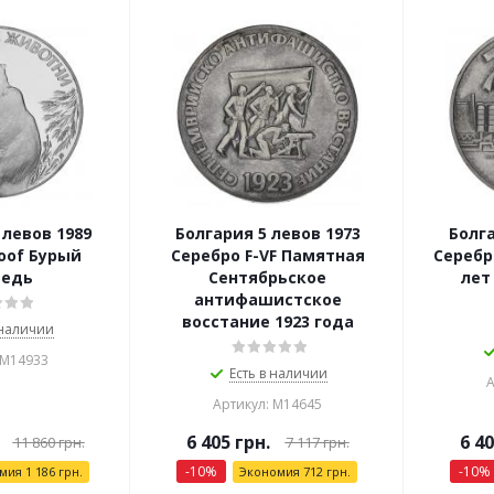
 левов 1989
Болгария 5 левов 1973
Болга
oof Бурый
Серебро F-VF Памятная
Серебр
едь
Сентябрьское
лет
антифашистское
восстание 1923 года
 наличии
 М14933
Есть в наличии
А
Артикул: М14645
6 405
грн.
6 4
11 860
грн.
7 117
грн.
-
10
%
-
10
%
омия
1 186
грн.
Экономия
712
грн.