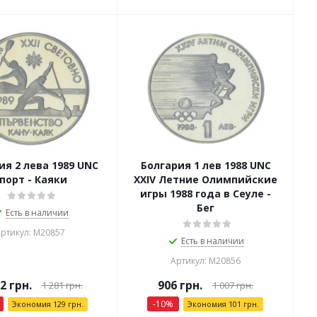
ия 2 лева 1989 UNC
Болгария 1 лев 1988 UNC
порт - Каяки
XXIV Летние Олимпийские
игры 1988 года в Сеуле -
Бег
Есть в наличии
ртикул: М20857
Есть в наличии
Артикул: М20856
52
грн.
906
грн.
1 281
грн.
1 007
грн.
-
10
%
Экономия
129
грн.
Экономия
101
грн.