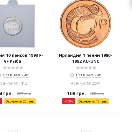
я 10 пенсов 1993 F-
Ирландия 1 пенни 1980-
VF Рыба
1982 AU-UNC
Нет в наличии
Нет в наличии
ртикул: М11412
Артикул: М12244
4
грн.
108
грн.
227
грн.
120
грн.
-
10
%
Экономия
23
грн.
Экономия
12
грн.