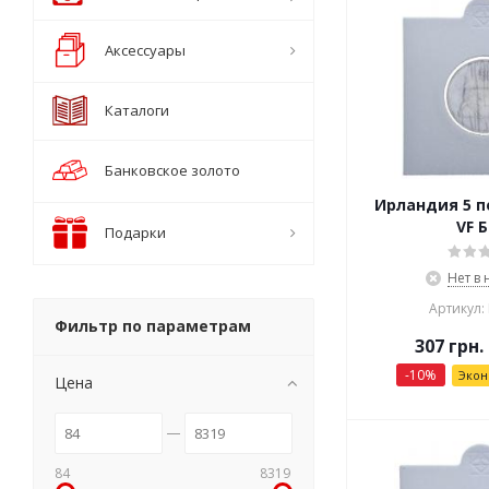
Аксессуары
Каталоги
Банковское золото
Ирландия 5 пе
VF 
Подарки
Нет в
Артикул:
Фильтр по параметрам
307
грн.
-
10
%
Эко
Цена
84
8319