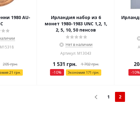
нни 1980 AU-
Ирландия набор из 6
Ирланди
C
монет 1980-1983 UNC 1,2, 1,
2, 5, 10, 50 пенсов
 наличии
Нет в наличии
 М15318
А
Артикул: М13043
1 531
грн.
20
205
грн.
1 702
грн.
-
10
%
-
10
%
номия
21
грн.
Экономия
171
грн.
1
2