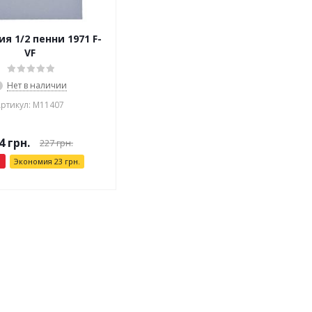
я 1/2 пенни 1971 F-
VF
Нет в наличии
ртикул: М11407
4
грн.
227
грн.
Экономия
23
грн.