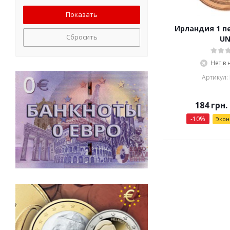
2019
2022
Ирландия 1 пе
2023
Сбросить
UN
наборы
Нет в
Артикул:
184
грн.
-
10
%
Эко