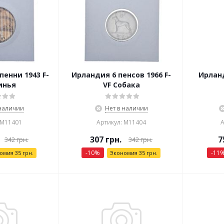
пенни 1943 F-
Ирландия 6 пенсов 1966 F-
Ирланд
инья
VF Собака
 наличии
Нет в наличии
 М11401
Артикул: М11404
А
307
грн.
7
342
грн.
342
грн.
-
10
%
-
11
номия
35
грн.
Экономия
35
грн.