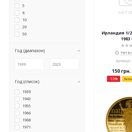
5
6
10
20
Ирландия 1/2
50
1983
Год (диапазон)
Нет в
Артикул:
150
грн.
-
10
%
Эко
Год (список)
1939
1943
1955
1966
1968
1971