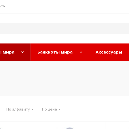
кты
 мира
Банкноты мира
Аксессуары
По алфавиту
По цене