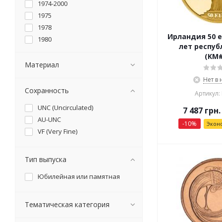
1974-2000
1975
1978
Ирландия 50 е
1980
лет респуб
1981
(KM#
1982
Материал
1983
Нет в
1986
Сохранность
Артикул:
1990
UNC (Uncirculated)
7 487
грн.
1993
AU-UNC
1996
-
10
%
Экон
VF (Very Fine)
2002
2003
2007
Тип выпуска
2009
Юбилейная или памятная
2012
2015
Тематическая категория
2016
2017