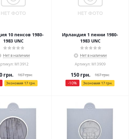
ия 10 пенсов 1980-
Ирландия 1 пенни 1980-
1983 UNC
1983 UNC
Нет в наличии
Нет в наличии
ртикул: М13912
Артикул: М13909
0
грн.
150
грн.
167
грн.
167
грн.
-
10
%
Экономия
17
грн.
Экономия
17
грн.