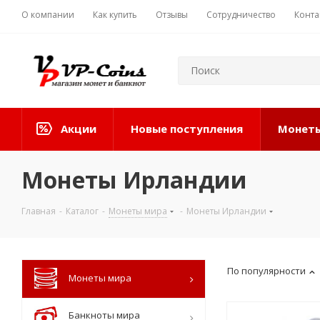
О компании
Как купить
Отзывы
Сотрудничество
Конта
Акции
Новые поступления
Монеты
Монеты Ирландии
Главная
-
Каталог
-
Монеты мира
-
Монеты Ирландии
По популярности
Монеты мира
Банкноты мира