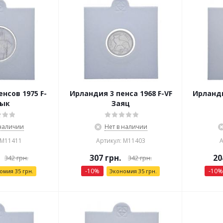
нсов 1975 F-
Ирландия 3 пенса 1968 F-VF
Ирланди
Бык
Заяц
 наличии
Нет в наличии
 М11411
Артикул: М11403
А
307
грн.
20
342
грн.
342
грн.
-
10
%
-
10
%
номия
35
грн.
Экономия
35
грн.