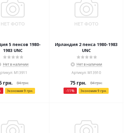
ия 5 пенсов 1980-
Ирландия 2 пенса 1980-1983
1983 UNC
UNC
Нет в наличии
Нет в наличии
ртикул: М13911
Артикул: М13910
5
грн.
75
грн.
84
грн.
84
грн.
%
-
11
%
Экономия
9
грн.
Экономия
9
грн.