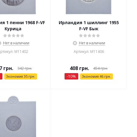
я 1 пенни 1968 F-VF
Ирландия 1 шиллинг 1955
Курица
F-VF Бык
Нет в наличии
Нет в наличии
ртикул: М11402
Артикул: М11406
7
грн.
408
грн.
342
грн.
454
грн.
-
10
%
Экономия
35
грн.
Экономия
46
грн.