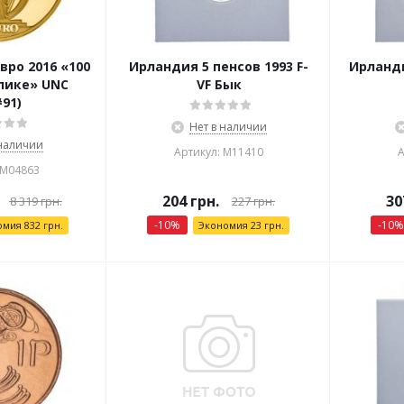
вро 2016 «100
Ирландия 5 пенсов 1993 F-
Ирланди
лике» UNC
VF Бык
91)
Нет в наличии
 наличии
Артикул: М11410
А
 М04863
204
грн.
30
8 319
грн.
227
грн.
-
10
%
-
10
%
омия
832
грн.
Экономия
23
грн.