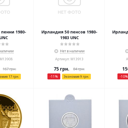
 пенни 1980-
Ирландия 50 пенсов 1980-
Ирланд
 UNC
1983 UNC
 наличии
Нет в наличии
 М13908
Артикул: М13913
А
75
грн.
15
167
грн.
84
грн.
-
11
%
-
10
%
номия
17
грн.
Экономия
9
грн.