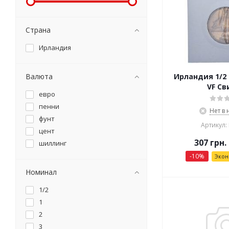
Страна
Ирландия
Валюта
Ирландия 1/2 
VF Св
евро
пенни
Нет в
фунт
Артикул:
цент
307
грн.
шиллинг
-
10
%
Эко
Номинал
1/2
1
2
3