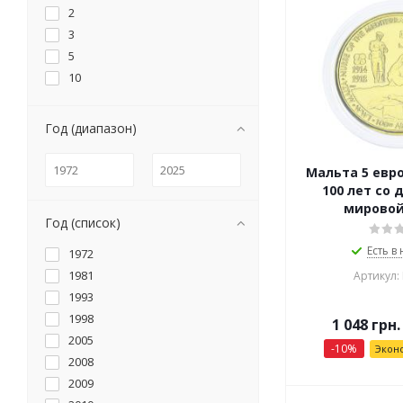
2
3
5
10
Год (диапазон)
Мальта 5 евро
100 лет со 
мировой
Год (список)
Есть в
1972
1981
Артикул:
1993
1998
1 048
грн.
2005
-
10
%
Экон
2008
2009