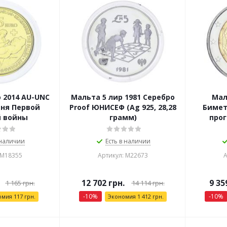
 2014 AU-UNC
Мальта 5 лир 1981 Серебро
Мал
дня Первой
Proof ЮНИСЕФ (Ag 925, 28,28
Бимет
 войны
грамм)
про
 наличии
Есть в наличии
 М18355
Артикул: М22673
А
12 702
грн.
9 35
1 165
грн.
14 114
грн.
-
10
%
-
10
%
омия
117
грн.
Экономия
1 412
грн.