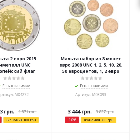
ьта 2 евро 2015
Мальта набор из 8 монет
иметалл UNC
евро 2008 UNC 1, 2, 5, 10, 20,
опейский флаг
50 евроцентов, 1, 2 евро
Есть в наличии
Есть в наличии
ртикул: М04272
Артикул: М03093
83
грн.
3 444
грн.
1 871
грн.
3 827
грн.
-
10
%
Экономия
188
грн.
Экономия
383
грн.