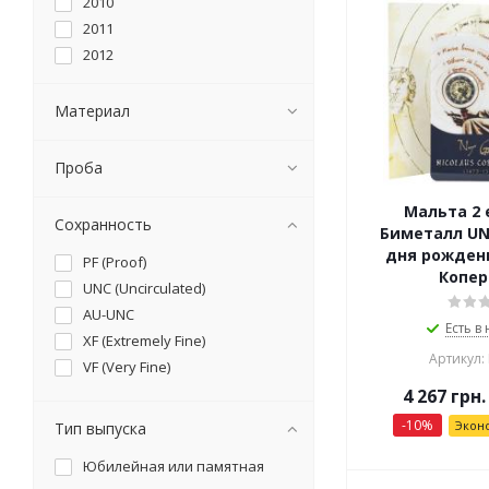
2010
2011
2012
2013
2014
Материал
2015
2016
Проба
2017
Мальта 2 
2018
Сохранность
Биметалл UNC
2019
дня рожден
PF (Proof)
2020
Копер
UNC (Uncirculated)
2021
AU-UNC
2022
Есть в
XF (Extremely Fine)
2023
Артикул:
VF (Very Fine)
2024
4 267
грн.
2025
-
10
%
Экон
Тип выпуска
Юбилейная или памятная