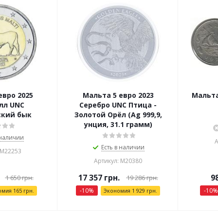
евро 2025
Мальта 5 евро 2023
Мальта
лл UNC
Серебро UNC Птица -
кий бык
Золотой Орёл (Ag 999,9,
унция, 31.1 грамм)
 наличии
А
Есть в наличии
 М22253
Артикул: М20380
17 357
грн.
9
1 650
грн.
19 286
грн.
-
10
%
-
10
%
омия
165
грн.
Экономия
1 929
грн.