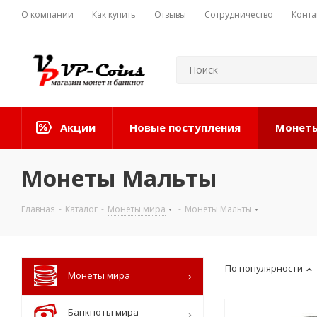
О компании
Как купить
Отзывы
Сотрудничество
Конта
Акции
Новые поступления
Монеты
Монеты Мальты
Главная
-
Каталог
-
Монеты мира
-
Монеты Мальты
По популярности
Монеты мира
Банкноты мира