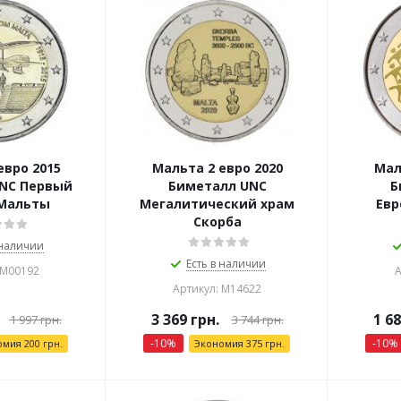
евро 2015
Мальта 2 евро 2020
Мал
NC Первый
Биметалл UNC
Б
 Мальты
Мегалитический храм
Евр
Скорба
 наличии
Есть в наличии
 М00192
А
Артикул: М14622
3 369
грн.
1 6
1 997
грн.
3 744
грн.
-
10
%
-
10
%
омия
200
грн.
Экономия
375
грн.