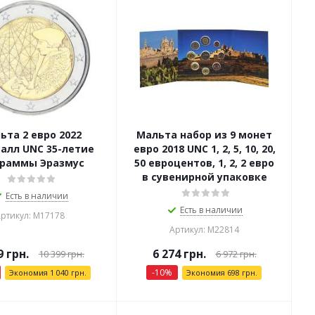
ьта 2 евро 2022
Мальта набор из 9 монет
алл UNC 35-летие
евро 2018 UNC 1, 2, 5, 10, 20,
граммы Эразмус
50 евроцентов, 1, 2, 2 евро
в сувенирной упаковке
Есть в наличии
Есть в наличии
ртикул: М17178
Артикул: М22814
9
грн.
6 274
грн.
10 399
грн.
6 972
грн.
-
10
%
Экономия
1 040
грн.
Экономия
698
грн.