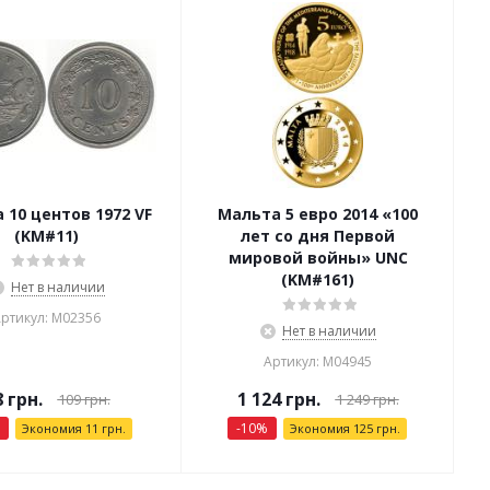
 10 центов 1972 VF
Мальта 5 евро 2014 «100
(KM#11)
лет со дня Первой
мировой войны» UNC
(KM#161)
Нет в наличии
ртикул: М02356
Нет в наличии
Артикул: М04945
8
грн.
1 124
грн.
109
грн.
1 249
грн.
-
10
%
Экономия
11
грн.
Экономия
125
грн.