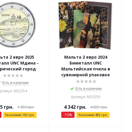
ьта 2 евро 2025
Мальта 2 евро 2024
алл UNC Мдина -
Биметалл UNC
рический город
Мальтийская пчела в
сувенирной упаковке
Есть в наличии
Есть в наличии
ртикул: М22254
Артикул: М20259
85
грн.
4 342
грн.
1 650
грн.
4 825
грн.
-
10
%
Экономия
165
грн.
Экономия
483
грн.