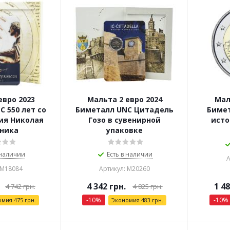
евро 2023
Мальта 2 евро 2024
Мал
 550 лет со
Биметалл UNC Цитадель
Бимет
ия Николая
Гозо в сувенирной
исто
ника
упаковке
 наличии
Есть в наличии
А
 М18084
Артикул: М20260
4 342
грн.
1 4
4 742
грн.
4 825
грн.
-
10
%
-
10
%
омия
475
грн.
Экономия
483
грн.