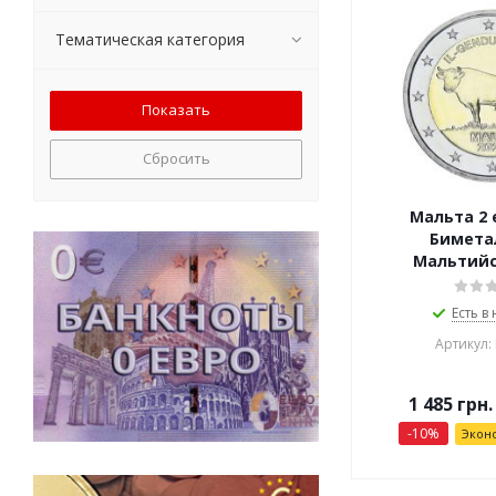
Тематическая категория
Сбросить
Мальта 2 
Бимета
Мальтийс
Есть в
Артикул:
1 485
грн.
-
10
%
Экон