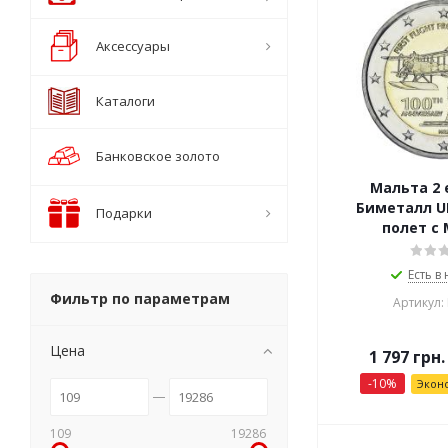
Аксессуары
Каталоги
Банковское золото
Мальта 2 
Биметалл U
Подарки
полет с
Есть в
Фильтр по параметрам
Артикул:
Цена
1 797
грн.
-
10
%
Экон
109
19286