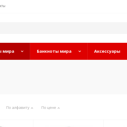
кты
 мира
Банкноты мира
Аксессуары
По алфавиту
По цене