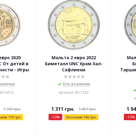
евро 2020
Мальта 2 евро 2022
Мал
 От детей в
Биметалл UNC Храм Хал-
Б
ности - Игры
Сафлиени
Тарши
 наличии
Есть в наличии
 М16018
Артикул: М17283
А
1 311
грн.
1 9
1 747
грн.
1 457
грн.
-
10
%
-
10
%
омия
175
грн.
Экономия
146
грн.