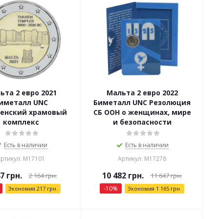
ьта 2 евро 2021
Мальта 2 евро 2022
иметалл UNC
Биметалл UNC Резолюция
енский храмовый
СБ ООН о женщинах, мире
комплекс
и безопасности
Есть в наличии
Есть в наличии
ртикул: М17101
Артикул: М17278
47
грн.
10 482
грн.
2 164
грн.
11 647
грн.
-
10
%
Экономия
217
грн.
Экономия
1 165
грн.