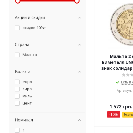
Акции и скидки
скидки 10%+
Страна
Мальта
Мальта 2 
Биметалл UNC
знак солидар
Валюта
евро
Есть в
лира
Артикул:
миль
цент
1 572
грн.
-
10
%
Экон
Номинал
1