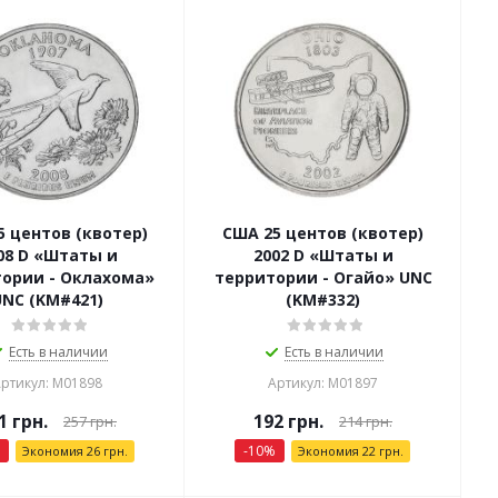
5 центов (квотер)
США 25 центов (квотер)
08 D «Штаты и
2002 D «Штаты и
ории - Оклахома»
территории - Огайо» UNC
UNC (KM#421)
(KM#332)
Есть в наличии
Есть в наличии
ртикул: М01898
Артикул: М01897
1
грн.
192
грн.
257
грн.
214
грн.
-
10
%
Экономия
26
грн.
Экономия
22
грн.