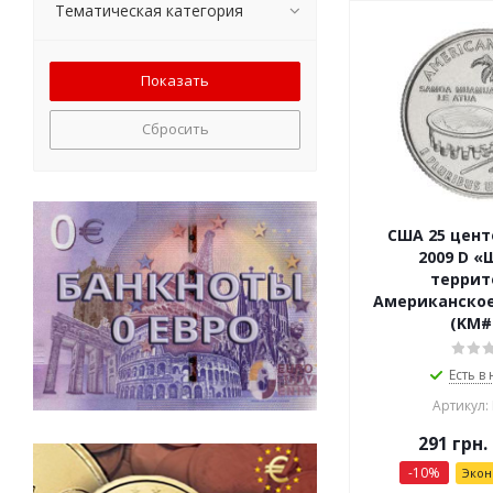
Тематическая категория
Сбросить
США 25 цент
2009 D «
террит
Американское
(KM#
Есть в
Артикул:
291
грн.
-
10
%
Эко