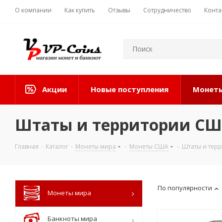
О компании
Как купить
Отзывы
Сотрудничество
Конта
Акции
Новые поступления
Монеты
Штаты и территории С
Главная
-
Каталог
-
Монеты мира
-
Монеты США
-
Штаты и тер
По популярности
Монеты мира
Банкноты мира