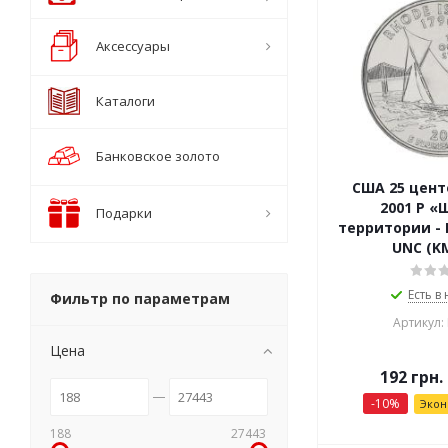
Аксессуары
Каталоги
Банковское золото
США 25 цент
2001 P «
Подарки
территории -
UNC (K
Есть в
Фильтр по параметрам
Артикул:
Цена
192
грн.
-
10
%
Эко
188
27443