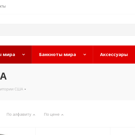
кты
 мира
Банкноты мира
Аксессуары
ША
ритории США
По алфавиту
По цене