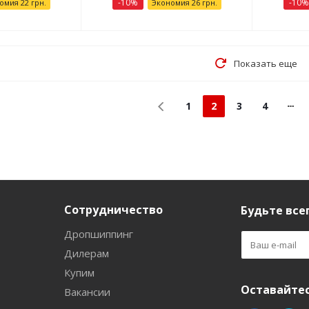
-
10
%
-
10
%
номия
22
грн.
Экономия
26
грн.
Показать еще
1
2
3
4
Сотрудничество
Будьте всег
Дропшиппинг
Дилерам
Купим
Оставайтес
Вакансии