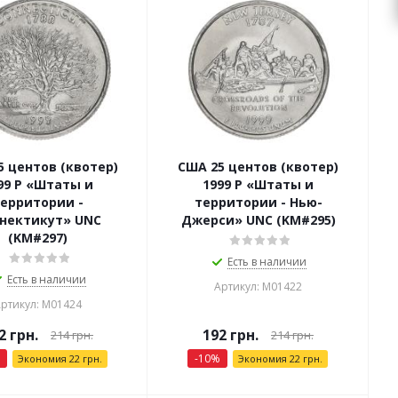
5 центов (квотер)
США 25 центов (квотер)
99 P «Штаты и
1999 P «Штаты и
ерритории -
территории - Нью-
нектикут» UNC
Джерси» UNC (KM#295)
(KM#297)
Есть в наличии
Есть в наличии
Артикул: М01422
ртикул: М01424
2
грн.
192
грн.
214
грн.
214
грн.
-
10
%
Экономия
22
грн.
Экономия
22
грн.