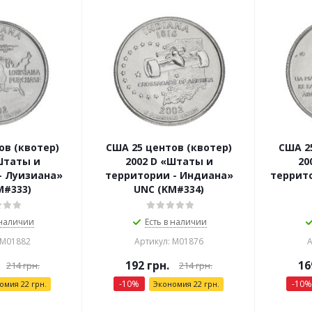
ов (квотер)
США 25 центов (квотер)
США 2
Штаты и
2002 D «Штаты и
20
- Луизиана»
территории - Индиана»
террито
M#333)
UNC (KM#334)
 наличии
Есть в наличии
 М01882
Артикул: М01876
А
192
грн.
16
214
грн.
214
грн.
-
10
%
-
10
%
номия
22
грн.
Экономия
22
грн.