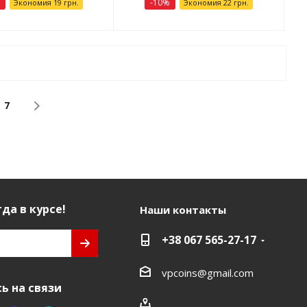
-
10
%
Экономия
19
грн.
Экономия
22
грн.
7
да в курсе!
Наши контакты
+38 067 565-27-17
vpcoins@gmail.com
ь на связи