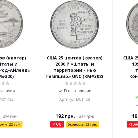
ов (квотер)
США 25 центов (квотер)
США 2
Штаты и
2000 P «Штаты и
19
 Род-Айленд»
территории - Нью
т
M#320)
Гемпшир» UNC (KM#308)
Кон
 наличии
Есть в наличии
 М01432
Артикул: М01428
А
192
грн.
19
214
грн.
214
грн.
-
10
%
-
10
%
номия
22
грн.
Экономия
22
грн.