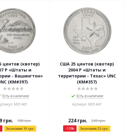
5 центов (квотер)
США 25 центов (квотер)
07 P «Штаты и
2004 P «Штаты и
ории - Вашингтон»
территории - Техас» UNC
UNC (KM#397)
(KM#357)
Есть в наличии
Есть в наличии
ртикул: М01461
Артикул: М01447
9
грн.
224
грн.
188
грн.
249
грн.
-
10
%
Экономия
19
грн.
Экономия
25
грн.