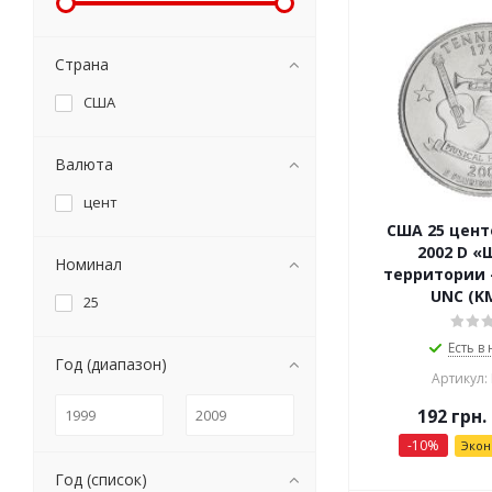
Страна
США
Валюта
цент
США 25 цент
2002 D «
Номинал
территории 
UNC (K
25
Есть в
Год (диапазон)
Артикул:
192
грн.
-
10
%
Эко
Год (список)