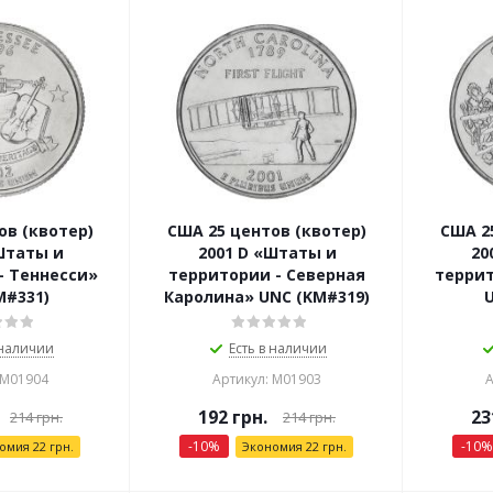
ов (квотер)
США 25 центов (квотер)
США 2
Штаты и
2001 D «Штаты и
20
- Теннесси»
территории - Северная
террит
M#331)
Каролина» UNC (KM#319)
 наличии
Есть в наличии
 М01904
Артикул: М01903
А
192
грн.
23
214
грн.
214
грн.
-
10
%
-
10
%
номия
22
грн.
Экономия
22
грн.