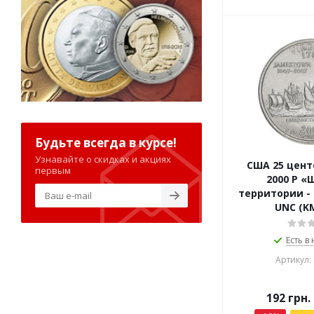
Будьте всегда в курсе!
Узнавайте о скидках и акциях
США 25 цент
первым
2000 P «
территории -
UNC (K
Есть в
Артикул:
192
грн.