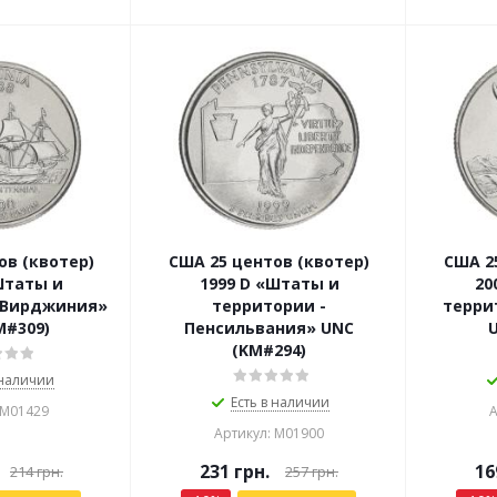
ов (квотер)
США 25 центов (квотер)
США 2
Штаты и
1999 D «Штаты и
20
 Вирджиния»
территории -
терри
M#309)
Пенсильвания» UNC
(KM#294)
 наличии
Есть в наличии
 М01429
А
Артикул: М01900
231
грн.
16
214
грн.
257
грн.