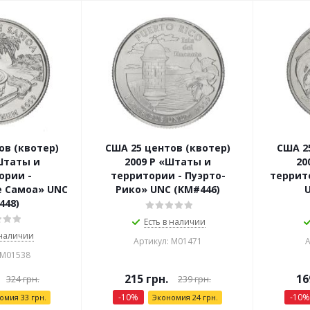
ов (квотер)
США 25 центов (квотер)
США 2
Штаты и
2009 P «Штаты и
20
ории -
территории - Пуэрто-
террит
 Самоа» UNC
Рико» UNC (KM#446)
448)
Есть в наличии
 наличии
Артикул: М01471
А
 М01538
215
грн.
16
324
грн.
239
грн.
-
10
%
-
10
%
номия
33
грн.
Экономия
24
грн.