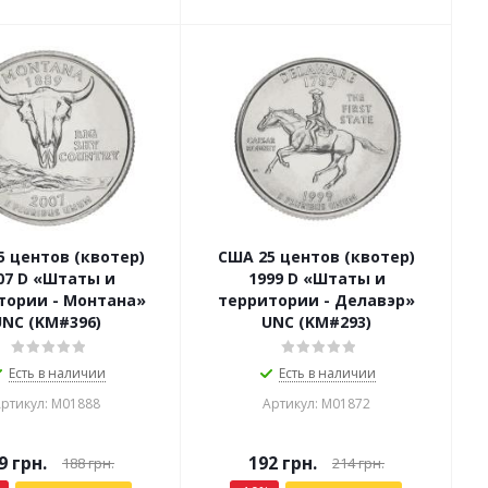
5 центов (квотер)
США 25 центов (квотер)
07 D «Штаты и
1999 D «Штаты и
тории - Монтана»
территории - Делавэр»
UNC (KM#396)
UNC (KM#293)
Есть в наличии
Есть в наличии
ртикул: М01888
Артикул: М01872
9
грн.
192
грн.
188
грн.
214
грн.