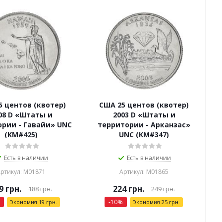
5 центов (квотер)
США 25 центов (квотер)
08 D «Штаты и
2003 D «Штаты и
рии - Гавайи» UNC
территории - Арканзас»
(KM#425)
UNC (KM#347)
Есть в наличии
Есть в наличии
ртикул: М01871
Артикул: М01865
9
грн.
224
грн.
188
грн.
249
грн.
-
10
%
Экономия
19
грн.
Экономия
25
грн.