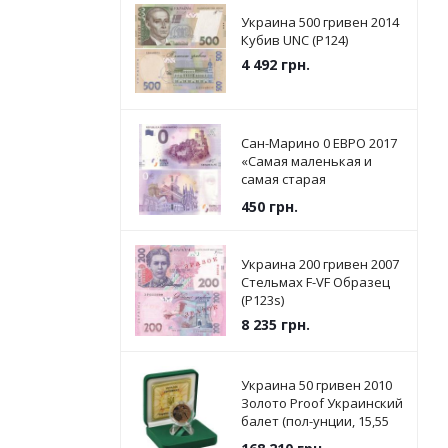
Украина 500 гривен 2014
Кубив UNC (P124)
4 492
грн.
Сан-Марино 0 ЕВРО 2017
«Самая маленькая и
самая старая
Республика в мире» UNC
450
грн.
Украина 200 гривен 2007
Стельмах F-VF Образец
(P123s)
8 235
грн.
Украина 50 гривен 2010
Золото Proof Украинский
балет (пол-унции, 15,55
грамм)