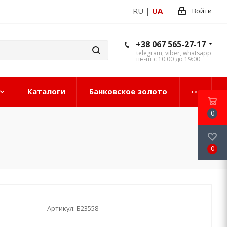
RU
|
UA
Войти
+38 067 565-27-17
telegram, viber, whatsapp
пн-пт с 10:00 до 19:00
Каталоги
Банковское золото
0
0
Артикул:
Б23558