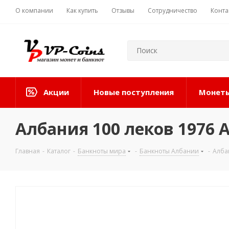
О компании
Как купить
Отзывы
Сотрудничество
Конта
Акции
Новые поступления
Монеты
Албания 100 леков 1976 
Главная
-
Каталог
-
Банкноты мира
-
Банкноты Албании
-
Алба