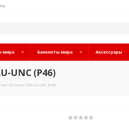
кты
 мира
Банкноты мира
Аксессуары
AU-UNC (P46)
ния 100 леков 1976 AU-UNC (P46)