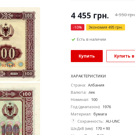
4 455
грн.
4 950
грн
-
10
%
Экономия
495
грн.
Есть в наличии
Купить
Купить в
ХАРАКТЕРИСТИКИ
Страна:
Албания
Валюта:
лек
Номинал:
100
Год (диапазон):
1976
Материал:
бумага
?
Сохранность:
AU-UNC
ШхДхВ (мм):
170 × 93