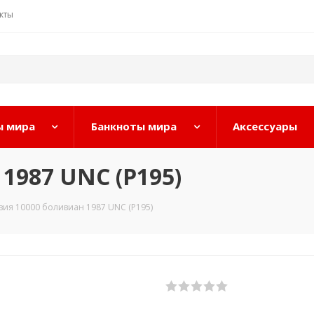
кты
 мира
Банкноты мира
Аксессуары
1987 UNC (P195)
вия 10000 боливиан 1987 UNC (P195)