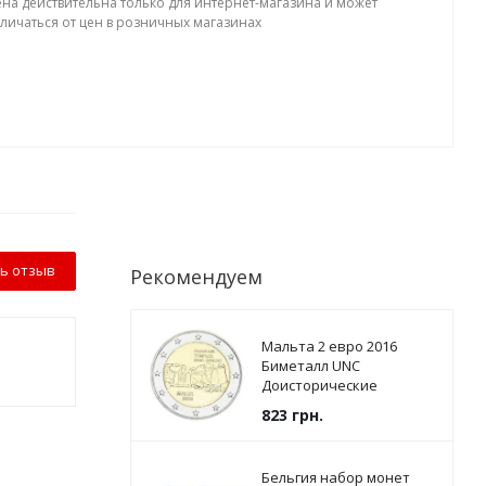
ена действительна только для интернет-магазина и может
тличаться от цен в розничных магазинах
ь отзыв
Рекомендуем
Мальта 2 евро 2016
Биметалл UNC
Доисторические
памятники - Храмы
823
грн.
Джгантии
Бельгия набор монет