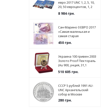
евро 2017 UNC 1, 2, 5, 10,
20, 50 евроцентов, 1, 2
евро в сувенирной
8 984
грн.
упаковке
Сан-Марино 0 ЕВРО 2017
«Самая маленькая и
самая старая
Республика в мире» UNC
450
грн.
Украина 100 гривен 2003
Золото Proof Пектораль
(Au 900, унция, 31,1
грамм) (KM#199)
510 605
грн.
СССР 5 рублей 1991 AU-
UNC Архангельский
собор в Москве
280
грн.