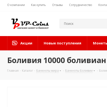
О компании
Как купить
Отзывы
Сотрудничество
Конта
Акции
Новые поступления
Монеты
Боливия 10000 боливиан 
Главная
-
Каталог
-
Банкноты мира
-
Банкноты Боливии
-
Боли