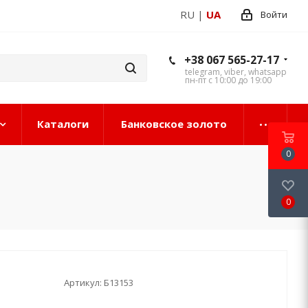
RU
|
UA
Войти
+38 067 565-27-17
telegram, viber, whatsapp
пн-пт с 10:00 до 19:00
Каталоги
Банковское золото
0
0
Артикул:
Б13153