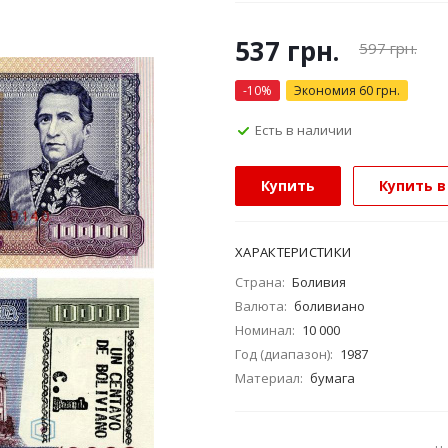
537
грн.
597
грн.
-
10
%
Экономия
60
грн.
Есть в наличии
Купить
Купить в
ХАРАКТЕРИСТИКИ
Страна:
Боливия
Валюта:
боливиано
Номинал:
10 000
Год (диапазон):
1987
Материал:
бумага