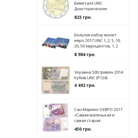
Биметалл UNC
Доисторические
памятники - Храмы
823
грн.
Джгантии
Бельгия набор монет
евро 2017 UNC 1, 2, 5, 10,
20, 50 евроцентов, 1, 2
евро в сувенирной
8 984
грн.
упаковке
Украина 500 гривен 2014
Кубив UNC (P124)
4 492
грн.
Сан-Марино 0 ЕВРО 2017
«Самая маленькая и
самая старая
Республика в мире» UNC
450
грн.