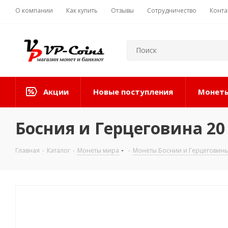
О компании
Как купить
Отзывы
Сотрудничество
Конта
Акции
Новые поступления
Монеты
Босния и Герцеговина 20
Главная
-
Каталог
-
Монеты мира
-
Монеты Боснии и Герцеговин