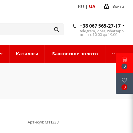
RU
|
UA
Войти
+38 067 565-27-17
telegram, viber, whatsapp
пн-пт с 10:00 до 19:00
Каталоги
Банковское золото
0
0
Артикул:
М11338