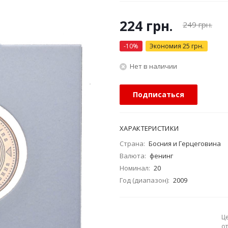
224
грн.
249
грн.
-
10
%
Экономия
25
грн.
Нет в наличии
Подписаться
ХАРАКТЕРИСТИКИ
Страна:
Босния и Герцеговина
Валюта:
фенинг
Номинал:
20
Год (диапазон):
2009
Ц
о