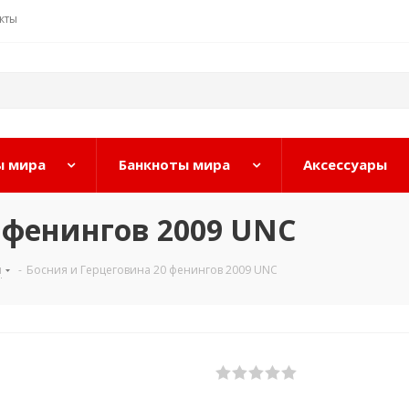
кты
 мира
Банкноты мира
Аксессуары
 фенингов 2009 UNC
ы
-
Босния и Герцеговина 20 фенингов 2009 UNC