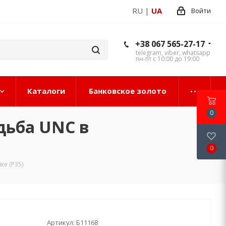
RU
|
UA
Войти
+38 067 565-27-17
telegram, viber, whatsapp
пн-пт с 10:00 до 19:00
Каталоги
Банковское золото
0
дьба UNC в
0
ке (P35)
Артикул:
Б11168