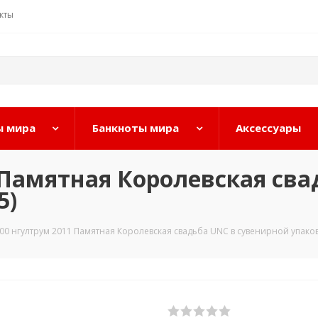
кты
 мира
Банкноты мира
Аксессуары
 Памятная Королевская сва
5)
00 нгултрум 2011 Памятная Королевская свадьба UNC в сувенирной упаков