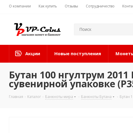
О компании
Как купить
Отзывы
Сотрудничество
Конта
Акции
Новые поступления
Монеты
Бутан 100 нгултрум 2011
сувенирной упаковке (P3
Главная
-
Каталог
-
Банкноты мира
-
Банкноты Бутана
-
Бутан 1