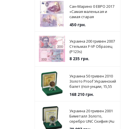
Сан-Марино 0 ЕВРО 2017
«Самая маленькая и
самая старая
Республика в мире» UNC
450
грн.
Украина 200 гривен 2007
Стельмах F-VF Образец
(P123s)
8 235
грн.
Украина 50 гривен 2010
Золото Proof Украинский
балет (пол-унции, 15,55
грамм)
168 210
грн.
Украина 20 гривен 2001
Биметалл Золото,
серебро UNC Скифия (Au
916 - 5.74 грамма, Ag 925 -