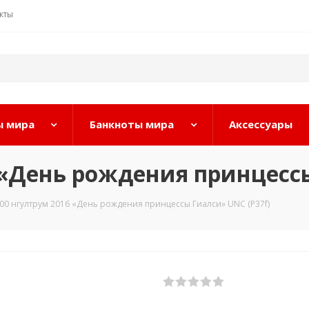
кты
 мира
Банкноты мира
Аксессуары
 «День рождения принцессы
100 нгултрум 2016 «День рождения принцессы Гиалси» UNC (P37f)