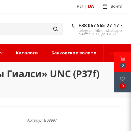
RU
|
UA
Войти
+38 067 565-27-17
telegram, viber, whatsapp
пн-пт с 10:00 до 19:00
Каталоги
Банковское золото
0
 Гиалси» UNC (P37f)
0
Артикул:
Б08997