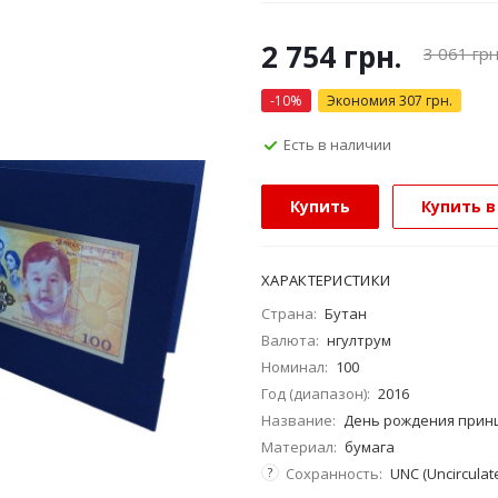
2 754
грн.
3 061
грн
-
10
%
Экономия
307
грн.
Есть в наличии
Купить
Купить в
ХАРАКТЕРИСТИКИ
Страна:
Бутан
Валюта:
нгултрум
Номинал:
100
Год (диапазон):
2016
Название:
День рождения принц
Материал:
бумага
?
Сохранность:
UNC (Uncirculat