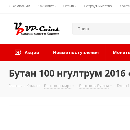
О компании
Как купить
Отзывы
Сотрудничество
Конта
Акции
Новые поступления
Монеты
Бутан 100 нгултрум 2016
Главная
-
Каталог
-
Банкноты мира
-
Банкноты Бутана
-
Бутан 