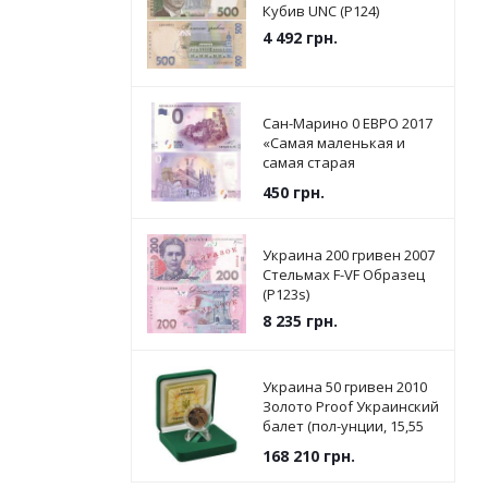
Кубив UNC (P124)
4 492
грн.
Сан-Марино 0 ЕВРО 2017
«Самая маленькая и
самая старая
Республика в мире» UNC
450
грн.
Украина 200 гривен 2007
Стельмах F-VF Образец
(P123s)
8 235
грн.
Украина 50 гривен 2010
Золото Proof Украинский
балет (пол-унции, 15,55
грамм)
168 210
грн.