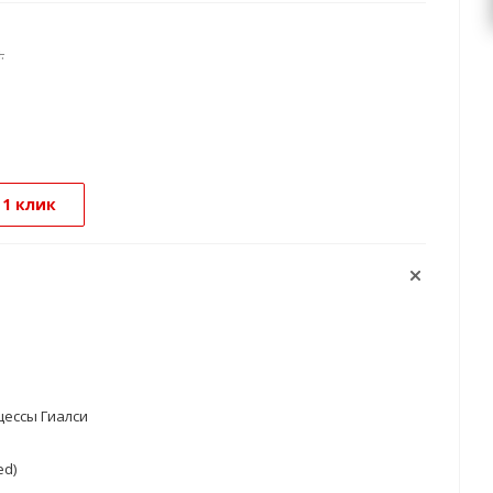
.
 1 клик
ессы Гиалси
ed)