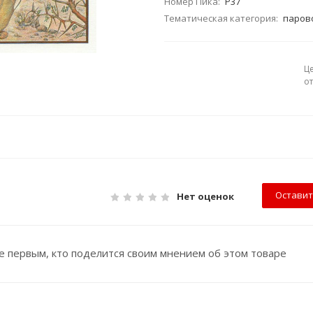
Номер Пика:
Р37
Тематическая категория:
парово
Ц
о
Оставит
Нет оценок
е первым, кто поделится своим мнением об этом товаре