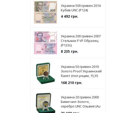
Украина 500 гривен 2014
Кубив UNC (P124)
4 492
грн.
Украина 200 гривен 2007
Стельмах F-VF Образец
(P123s)
8 235
грн.
Украина 50 гривен 2010
Золото Proof Украинский
балет (пол-унции, 15,55
грамм)
168 210
грн.
Украина 20 гривен 2000
Биметалл Золото,
серебро UNC Ольвия (Au
916 - 5.74 грамма, Ag 925 -