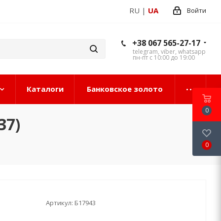
RU
|
UA
Войти
+38 067 565-27-17
telegram, viber, whatsapp
пн-пт с 10:00 до 19:00
Каталоги
Банковское золото
0
37)
0
Артикул:
Б17943