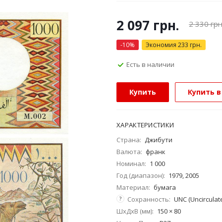
2 097
грн.
2 330
грн
-
10
%
Экономия
233
грн.
Есть в наличии
Купить
Купить в
ХАРАКТЕРИСТИКИ
Страна:
Джибути
Валюта:
франк
Номинал:
1 000
Год (диапазон):
1979, 2005
Материал:
бумага
?
Сохранность:
UNC (Uncirculat
ШхДхВ (мм):
150 × 80