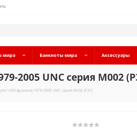
кты
 мира
Банкноты мира
Аксессуары
79-2005 UNC серия M002 (P
ти 1000 франков 1979-2005 UNC серия M002 (P37)