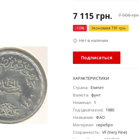
7 115
грн.
7 906
грн
-
10
%
Экономия
791
грн.
Нет в наличии
Подписаться
ХАРАКТЕРИСТИКИ
Страна:
Египет
Валюта:
фунт
Номинал:
1
Год (диапазон):
1980
Название:
ФАО
Материал:
серебро
Сохранность:
VF (Very Fine)