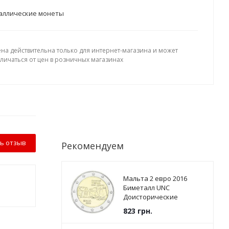
аллические монеты
ена действительна только для интернет-магазина и может
тличаться от цен в розничных магазинах
ь отзыв
Рекомендуем
Мальта 2 евро 2016
Биметалл UNC
Доисторические
памятники - Храмы
823
грн.
Джгантии