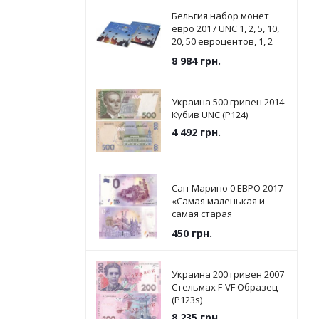
Бельгия набор монет
евро 2017 UNC 1, 2, 5, 10,
20, 50 евроцентов, 1, 2
евро в сувенирной
8 984
грн.
упаковке
Украина 500 гривен 2014
Кубив UNC (P124)
4 492
грн.
Сан-Марино 0 ЕВРО 2017
«Самая маленькая и
самая старая
Республика в мире» UNC
450
грн.
Украина 200 гривен 2007
Стельмах F-VF Образец
(P123s)
8 235
грн.