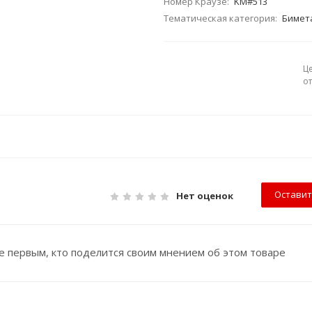
Номер Краузе:
KM#513
Тематическая категория:
Бимет
Ц
о
Оставит
Нет оценок
е первым, кто поделится своим мнением об этом товаре