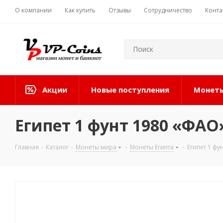
О компании
Как купить
Отзывы
Сотрудничество
Конта
Акции
Новые поступления
Монеты
Египет 1 фунт 1980 «ФАО
Главная
-
Каталог
-
Монеты мира
-
Монеты Египта
-
Египет 1 фу