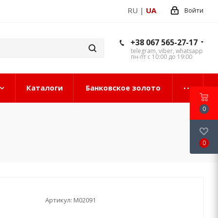
RU
|
UA
Войти
+38 067 565-27-17
telegram, viber, whatsapp
пн-пт с 10:00 до 19:00
Каталоги
Банковское золото
0
0
Артикул:
М02091