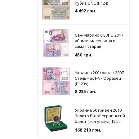
Кубив UNC (P124)
4 492
грн.
Сан-Марино 0 ЕВРО 2017
«Самая маленькая и
самая старая
Республика в мире» UNC
450
грн.
Украина 200 гривен 2007
Стельмах F-VF Образец
(P123s)
8 235
грн.
Украина 50 гривен 2010
Золото Proof Украинский
балет (пол-унции, 15,55
грамм)
168 210
грн.