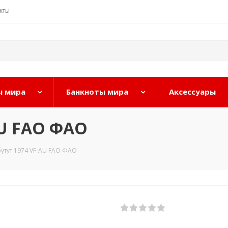
кты
 мира
Банкноты мира
Аксессуары
AU FAO ФАО
бутут 1974 VF-AU FAO ФАО