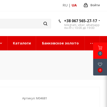
RU
|
UA
Войти
+38 067 565-27-17
telegram, viber, whatsapp
пн-пт с 10:00 до 19:00
Каталоги
Банковское золото
0
0
Артикул:
М04681