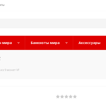
кты
 мира
Банкноты мира
Аксессуары
F
из 9 монет VF