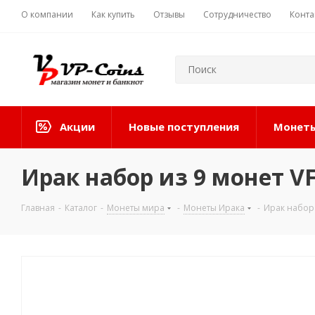
О компании
Как купить
Отзывы
Сотрудничество
Конта
Акции
Новые поступления
Монеты
Ирак набор из 9 монет V
Главная
-
Каталог
-
Монеты мира
-
Монеты Ирака
-
Ирак набор 