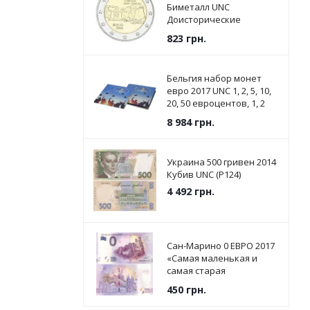
Биметалл UNC
Доисторические
памятники - Храмы
823
грн.
Джгантии
Бельгия набор монет
евро 2017 UNC 1, 2, 5, 10,
20, 50 евроцентов, 1, 2
евро в сувенирной
8 984
грн.
упаковке
Украина 500 гривен 2014
Кубив UNC (P124)
4 492
грн.
Сан-Марино 0 ЕВРО 2017
«Самая маленькая и
самая старая
Республика в мире» UNC
450
грн.