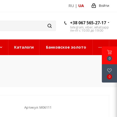
RU
|
UA
Войти
+38 067 565-27-17
telegram, viber, whatsapp
пн-пт с 10:00 до 19:00
Каталоги
Банковское золото
0
0
Артикул:
М06111