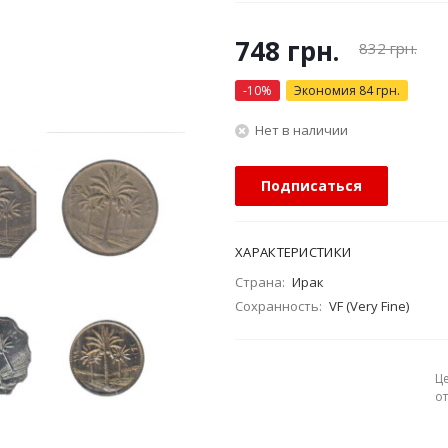
748
грн.
832
грн.
-
10
%
Экономия
84
грн.
Нет в наличии
Подписаться
ХАРАКТЕРИСТИКИ
Страна:
Ирак
Сохранность:
VF (Very Fine)
Ц
о