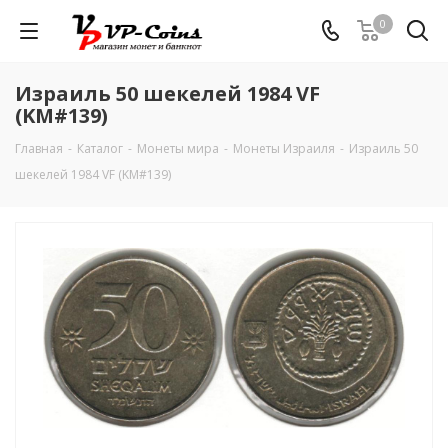
0
Израиль 50 шекелей 1984 VF
(KM#139)
Главная
-
Каталог
-
Монеты мира
-
Монеты Израиля
-
Израиль 50
шекелей 1984 VF (KM#139)