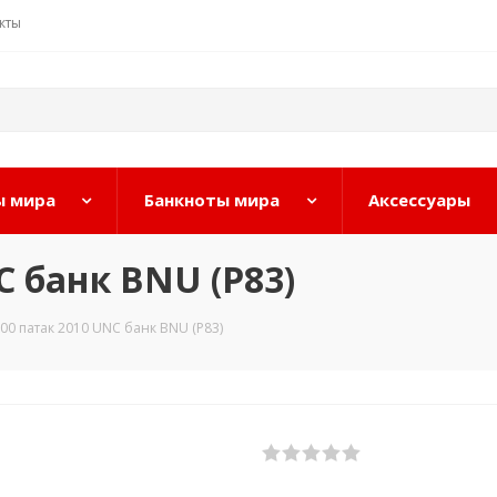
кты
 мира
Банкноты мира
Аксессуары
C банк BNU (P83)
00 патак 2010 UNC банк BNU (P83)