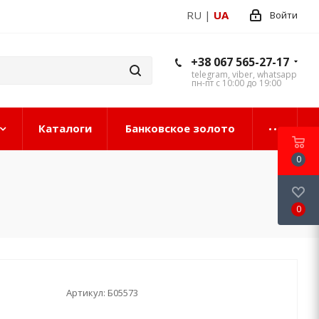
RU
|
UA
Войти
+38 067 565-27-17
telegram, viber, whatsapp
пн-пт с 10:00 до 19:00
Каталоги
Банковское золото
0
0
Артикул:
Б05573