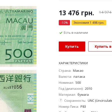
13 476
грн.
14 974
-
10
%
Экономия
1 498
грн.
Есть в наличии
Купить
Купить в
ХАРАКТЕРИСТИКИ
Страна:
Макао
Валюта:
патака
Номинал:
500
Год (диапазон):
2010
Материал:
бумага
?
Сохранность:
UNC (Uncirculat
Номер Пика:
P83