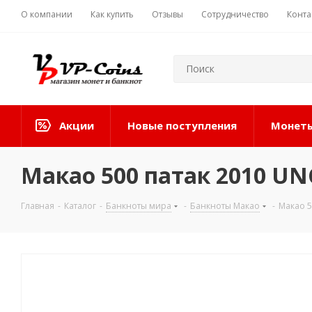
О компании
Как купить
Отзывы
Сотрудничество
Конта
Акции
Новые поступления
Монеты
Макао 500 патак 2010 UN
Главная
-
Каталог
-
Банкноты мира
-
Банкноты Макао
-
Макао 5