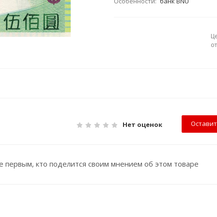
Особенности:
банк BNU
Ц
о
Оставит
Нет оценок
е первым, кто поделится своим мнением об этом товаре