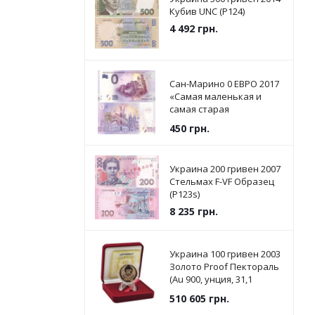
Кубив UNC (P124)
4 492
грн.
Сан-Марино 0 ЕВРО 2017
«Самая маленькая и
самая старая
Республика в мире» UNC
450
грн.
Украина 200 гривен 2007
Стельмах F-VF Образец
(P123s)
8 235
грн.
Украина 100 гривен 2003
Золото Proof Пектораль
(Au 900, унция, 31,1
грамм) (KM#199)
510 605
грн.