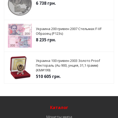
6 738
грн.
Украина 200 гривен 2007 Стельмах F-VF
Образец (P123s)
8 235
грн.
Украина 100 гривен 2003 Золото Proof
Пектораль (Au 900, унция, 31,1 грамм)
(KM#199)
510 605
грн.
Каталог
Монеты мира