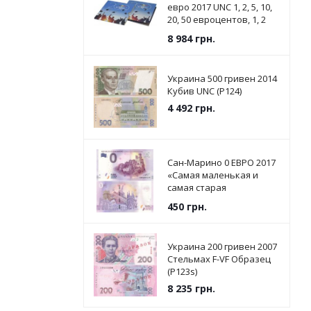
евро 2017 UNC 1, 2, 5, 10,
20, 50 евроцентов, 1, 2
евро в сувенирной
8 984
грн.
упаковке
Украина 500 гривен 2014
Кубив UNC (P124)
4 492
грн.
Сан-Марино 0 ЕВРО 2017
«Самая маленькая и
самая старая
Республика в мире» UNC
450
грн.
Украина 200 гривен 2007
Стельмах F-VF Образец
(P123s)
8 235
грн.