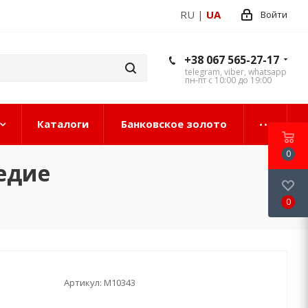
RU
|
UA
Войти
+38 067 565-27-17
telegram, viber, whatsapp
пн-пт с 10:00 до 19:00
Каталоги
Банковское золото
0
едие
0
Артикул:
М10343