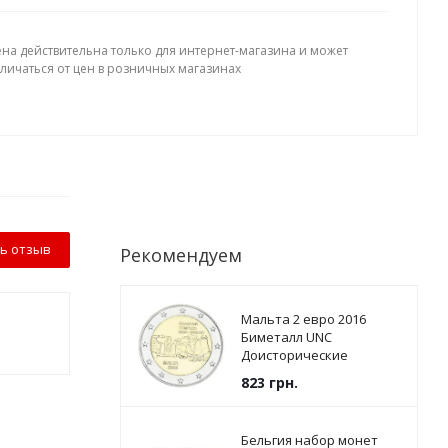
ена действительна только для интернет-магазина и может
тличаться от цен в розничных магазинах
ь отзыв
Рекомендуем
Мальта 2 евро 2016
Биметалл UNC
Доисторические
памятники - Храмы
823
грн.
Джгантии
Бельгия набор монет