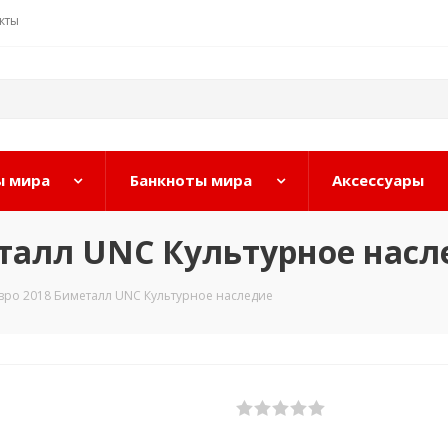
кты
 мира
Банкноты мира
Аксессуары
еталл UNC Культурное насл
евро 2018 Биметалл UNC Культурное наследие