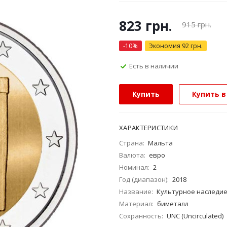
823
грн.
915
грн.
-
10
%
Экономия
92
грн.
Есть в наличии
Купить
Купить в
ХАРАКТЕРИСТИКИ
Страна:
Мальта
Валюта:
евро
Номинал:
2
Год (диапазон):
2018
Название:
Культурное наследи
Материал:
биметалл
Сохранность:
UNC (Uncirculated)