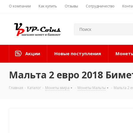
О компании
Как купить
Отзывы
Сотрудничество
Конта
Акции
Новые поступления
Монеты
Мальта 2 евро 2018 Бим
Главная
-
Каталог
-
Монеты мира
-
Монеты Мальты
-
Мальта 2 