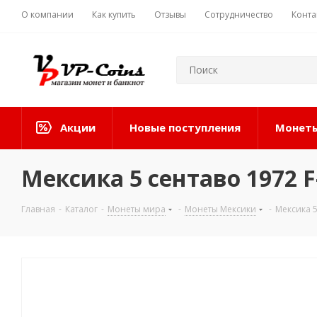
О компании
Как купить
Отзывы
Сотрудничество
Конта
Акции
Новые поступления
Монеты
Мексика 5 сентаво 1972 F
Главная
-
Каталог
-
Монеты мира
-
Монеты Мексики
-
Мексика 5