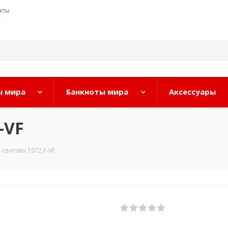
кты
 мира
Банкноты мира
Аксессуары
-VF
 сентаво 1972 F-VF