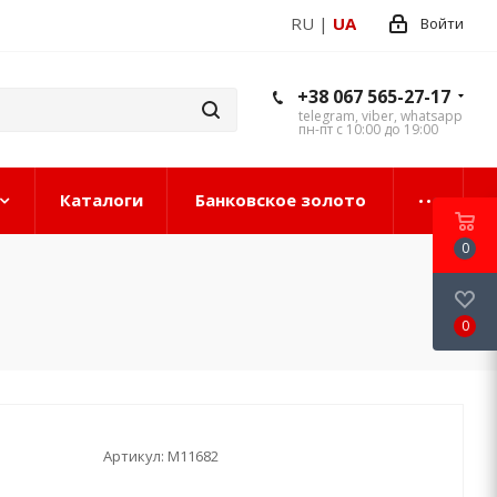
RU
|
UA
Войти
+38 067 565-27-17
telegram, viber, whatsapp
пн-пт с 10:00 до 19:00
Каталоги
Банковское золото
0
0
Артикул:
М11682