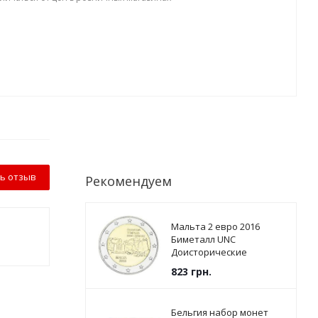
ь отзыв
Рекомендуем
Мальта 2 евро 2016
Биметалл UNC
Доисторические
памятники - Храмы
823
грн.
Джгантии
Бельгия набор монет