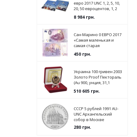
евро 2017 UNC 1, 2, 5, 10,
20, 50 евроцентов, 1, 2
евро в сувенирной
8 984
грн.
упаковке
Сан-Марино 0 ЕВРО 2017
«Самая маленькая и
самая старая
Республика в мире» UNC
450
грн.
Украина 100 гривен 2003
Золото Proof Пектораль
(Au 900, унция, 31,1
грамм) (KM#199)
510 605
грн.
СССР 5 рублей 1991 AU-
UNC Архангельский
собор в Москве
280
грн.